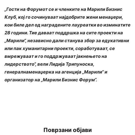
„Гости на Форумот се и членките на Марили Бизнис
Клуб, кој го сочинуваат најдобрите жени менаџери,
кои биле дел од наградените лауреатки во изминатите
28 години. Тие даваат поддршка на сите проекти на
„Марили“, независно дали станува збор за едукативни
или пак хуманитарни проекти, соработуваат, се
вмрежуваат и го поддржуваат јакнењето на
лидерството“, вели Лидија Трипуноска,
генералнаменаџерка на агенција „Марили“ и
организатор на „Марили Бизнис Форум“.
Поврзани објави