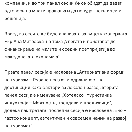
компании, и во три панел сесии ќе се обидат да дадат
одговори на многу прашања и да понудат нови идеи и
решенија.
Вовед во сесите ќе биде анализата за вицегувернерката
м-р Ана Митреска, на тема „Улогата и пристапот до
финансирање на малите и средни претпријатија во
македонската економија“.
Првата панел сесија е насловена „Алтернативни форми
на туризам – Рурален развој и одржливост на
дестинации како фактори за локален развој
,
втората
панел сесија е именувана „Хотелско- туристичка
индустрија – Можности, трендови и предизвици“,
додека пак третата, последна сесија е насловена „Ено –
гастро концепт, автентичен и современ начин на развој
на туризмот“.