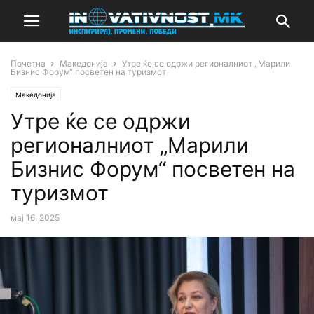
Почетна
Македонија
Утре ќе се одржи регионалниот „Марили
Бизнис Форум“ посветен на туризмот
Македонија
Утре ќе се одржи
регионалниот „Марили
Бизнис Форум“ посветен на
туризмот
мај 16, 2025