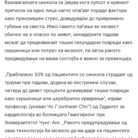
Вазовагалната синкопа се јавува кога пулсот и крвниот
притисок на едно лице нагло опаѓаат поради фактори
како прекумерен стрес, доведувајќи до привремено
губење на свеста. Иако самото паѓање во несвест
обично не е опасно по живот, ненадејните падови
можат да предизвикаат тешки секундарни повреди како
скршеници или потрес на мозокот, па затоа раното
предвидување на ваква состојба е важно за превенција.
„Приближно 30% од пациентите со синкопа страдаат од
трауми при падови, додека во екстремни случаи,
четири до девет проценти доживуваат тешки повреди
како скршеници или церебрално крварење“, изјави
професор Јунхван Чо
(“
Junhwan Cho”)
од Одделот за
кардиологија во болницата Гвангмјеонг при
Универзитетот Чунг-Анг. „Раното предупредување од
оваа технологија би можело да им даде на пациентите