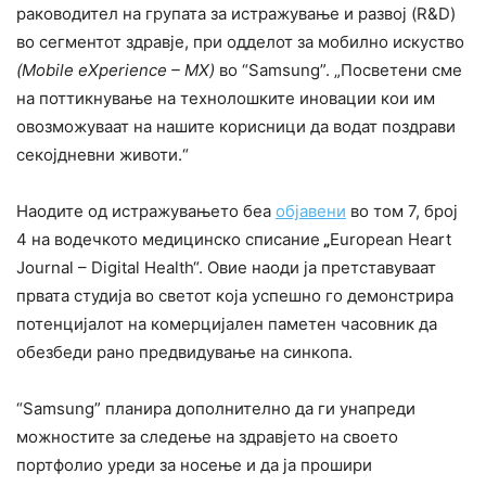
раководител на групата за истражување и развој (R&D)
во сегментот здравје, при одделот за мобилно искуство
(Mobile eXperience – MX)
во “Samsung”. „Посветени сме
на поттикнување на технолошките иновации кои им
овозможуваат на нашите корисници да водат поздрави
секојдневни животи.“
Наодите од истражувањето беа
објавени
во том 7, број
4 на водечкото медицинско списание
„
European Heart
Journal – Digital Health“. Овие наоди ја претставуваат
првата студија во светот која успешно го демонстрира
потенцијалот на комерцијален паметен часовник да
обезбеди рано предвидување на синкопа.
“Samsung” планира дополнително да ги унапреди
можностите за следење на здравјето на своето
портфолио уреди за носење и да ја прошири