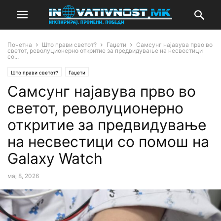
Почетна
Што прави светот?
Гаџети
Самсунг најавува прво во
светот, револуционерно откритие за предвидување на несвестици
со...
Што прави светот?
Гаџети
Самсунг најавува прво во
светот, револуционерно
откритие за предвидување
на несвестици со помош на
Galaxy Watch
мај 8, 2026