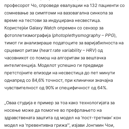
професорот Чо, спроведе евалуации на 132 пациенти со
сомневање за симптоми на вазовагална синкопа за
време на тестови за индуциранa несвестица.
Користејќи Galaxy Watch опремен со сензор за
фотоплетизмографија (
photoplethysmography –
PPG
),
тимот ги анализираше податоците за варијабилноста на
срцевиот ритам (
heart rate variability –
HRV
) од
часовникот со помош на алгоритам за вештачка
интелигенција. Моделот успешно ги предвиде
претстојните епизоди на несвестица до пет минути
однапред со 84,6% точност, при клинички значајна
чувствителност од 90% и специфичност од 64%.
„Оваа студија е пример за тоа како технологијата за
носење може да помогне во префрлањето на
здравствената заштита од модел на ‘пост-третман’ кон
модел на ‘превентивна грижа’“, изјави Јонгмин Чои,