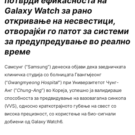
потврди ефикасноста на
Galaxy Watch за рано
откривање на несвестици,
отворајќи го патот за системи
за предупредување во реално
време
Самсунг (“Samsung”) денеска објави дека заедничката
клиничка студија со болницата Гвангмјеонг
(“
Gwangmyeong Hospital
”) при Универзитетот Чунг-
Анг (“
Chung-Ang
”) во Кореја, успешно ја валидираше
способноста за предвидување на вазовагална синкопа
(VVS), односно краткотрајното губење на свест со
висока прецизност, со користење на био-сигнали
добиени од Galaxy Watch6.