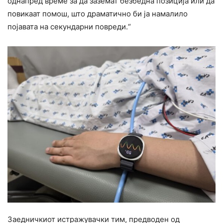
однапред време за да заземат безбедна позиција или да
повикаат помош, што драматично би ја намалило
појавата на секундарни повреди.“
Заедничкиот истражувачки тим, предводен од