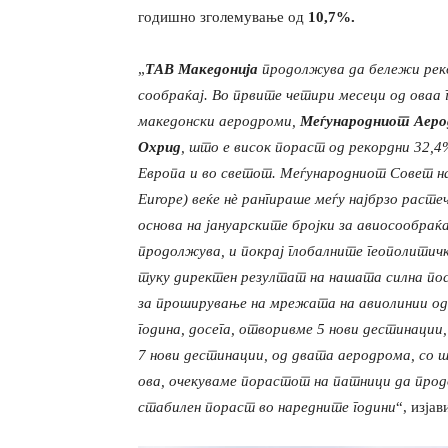
годишно зголемување од
10,7%.
„
ТАВ Македонија
продолжува да бележи рек
сообраќај. Во првите четири месеци од оваа
македонски
аеродроми
,
Меѓународниот Аеро
Охрид
,
што е висок пораст од рекордни 32,4%
Европа и во светот. Меѓународниот
С
овет н
Europe) веќе нè рангираше меѓу најбрзо рас
основа на
јануарските бројки
за авиосообраќа
продолжува, и покрај глобалните геополитичк
туку директен резултат на нашата силна по
за
проширување на мрежата на
авио
линии о
година
,
досега
,
отворивме 5 нови дестинации,
7 нови дестинации, од двата аеродрома, со
ова, очекуваме
по
растот на патници да продо
стабилен
по
раст во наредните години
“, изја