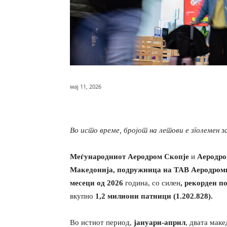
мај 11, 2026
Во исто време, бројот на летови е зголемен з
Меѓународниот
А
еродром Скоп
је
и
А
еродро
Македонија, подружница на ТАВ Аеродром
месеци од 2026
година, со силен
,
рекорден
п
вкупно
1,2 милиони патници (1.202.828)
.
Во истиот период,
јануари-април
, двата мак