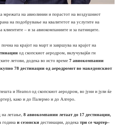
на мрежата на авиолинии и порастот на воздушниот
рана на подобрување на квалитетот на услугите на
а клиентите – и за авиокомпаниите и за патниците.
 почна на крајот на март и завршува на крајот на
стинации
од скопскиот аеродром, вклучувајќи ги
ските летови, додека во исто време
7 авиокомпании
в
купно 78 дестинации од
аеродромот во
македонскиот
ешта и Неапол од скопскиот аеродром, во јуни и јули ќе
ртер), како и до Палермо и до Алгеро.
 на летање,
8 авиокомпании летаат до 17 дестинации,
а година
и сезонски
дестинации, додека
три се чартер
–