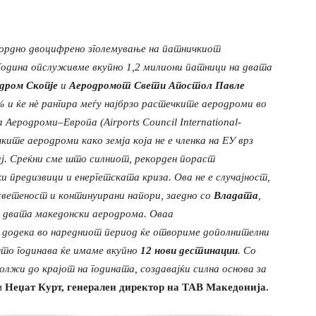
ордно двоцифрено зголемување на патничкиот
 година опслуживме вкупно 1,2 милиони патници на двата
дром Скопје
и
Аеродромот Свети Апостол Павле
 и ќе нè рангира меѓу најбрзо растечките аеродроми во
а
А
еродроми
–
Европа
(
Airports Council International-
течките аеродроми
како земја која не е членка на
ЕУ
врз
ј
. Среќни сме што силниот, рекорден
по
раст
и предизвици и енергетската криза. Ова не е случајност,
светеност и континуирани напори, заедно со
Владата
,
д двата
македонски
аеродром
а
. Оваа
 додека во наредниот период ќе отвориме дополнителни
 што
годинава ќе имаме
вкуп
но
12 нови дестинации
. Со
лжи до крајот на годината, создавајќи силна основа за
ви
Неџат Курт, генерален директор на ТАВ Македонија.