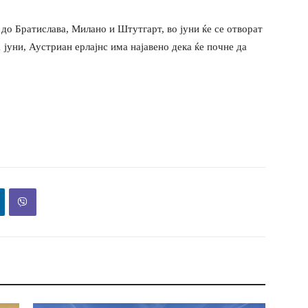
до Братислава, Милано и Штутгарт, во јуни ќе се отворат
 јуни, Аустриан ерлајнс има најавено дека ќе почне да