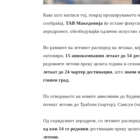
Како што нагласи тој, покрај проширувањето 
сообраќај,
ТАВ Македонија
ќе остане фокуси
аеродромот, обезбедувајќи одлично искуство з
Во рамките на летниот распоред на летaње, кој
октомври,
15 авиокомпании летаат до 54 де
редовните летови преку целата година и сезон
летаат до 24 чартер дестинации
, што
значи 
главен град.
По отворањето на новите авиолинии до Будимп
почнат летови до Трабзон (чартер), Самсун (ча
Од охридскиот аеродром, со летниот распоред
од кои 14 се редовни
дестинации преку целат
летови.