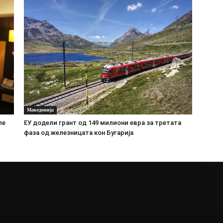
Македонија
ле
ЕУ додели грант од 149 милиони евра за третата
фаза од железницата кон Бугарија