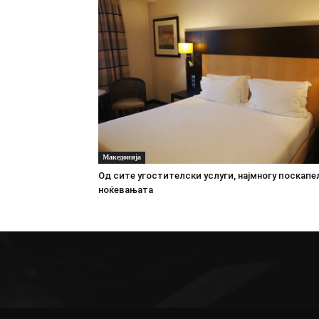
Македонија
Oд сите угостителски услуги, најмногу поскапе
ноќевањата