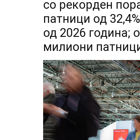
со рекорден пора
патници од 32,4%
од 2026 година; 
милиони патниц