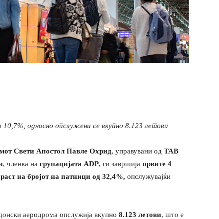
а 10,7%,
односно опслужени се в
купно 8.123 летови
мот Свети Апостол Павле Охрид
, управувани од
ТАВ
и
, членка на
групацијата
ADP
, ги завршија
првите 4
о
раст на
бројот на
патници од 32,4%,
опслужувајќи
едонски аеродрома опслужија вкупно
8.123 летови
, што е