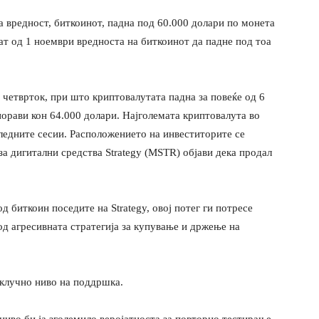
а вредност, биткоинот, падна под 60.000 долари по монета
пат од 1 ноември вредноста на биткоинот да падне под тоа
четврток, при што криптовалутата падна за повеќе од 6
порави кон 64.000 долари. Најголемата криптовалута во
ледните сесии. Расположението на инвеститорите се
за дигитални средства Strategy (MSTR) објави дека продал
 биткоин поседите на Strategy, овој потег ги потресе
д агресивната стратегија за купување и држење на
 клучно ниво на поддршка.