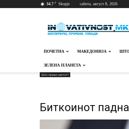
C
34.7
Skopje
сабота, август 8, 2026
Иновативност
ПОЧЕТНА
МАКЕДОНИЈА
ШТО
ЗЕЛЕНА ПЛАНЕТА
Што прави светот?
Биткоинот падна