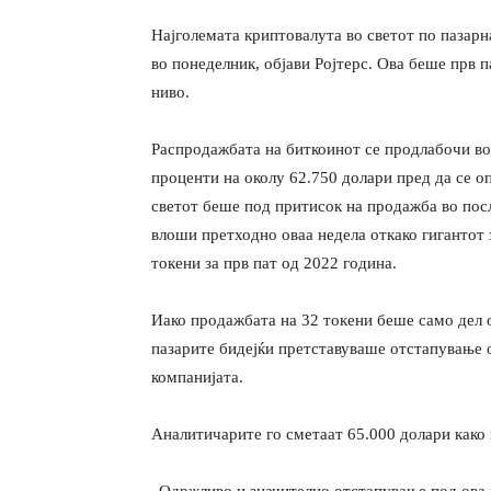
Најголемата криптовалута во светот по пазарн
во понеделник, објави Ројтерс. Ова беше прв 
ниво.
Распродажбата на биткоинот се продлабочи во 
проценти на околу 62.750 долари пред да се о
светот беше под притисок на продажба во пос
влоши претходно оваа недела откако гигантот 
токени за прв пат од 2022 година.
Иако продажбата на 32 токени беше само дел од
пазарите бидејќи претставуваше отстапување о
компанијата.
Аналитичарите го сметаат 65.000 долари како