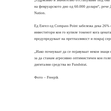
„Одржливо и значително отстапување под ова 
на февруарското дно од 60.000 долари“, рече 
Nation.
Ед Енгел од Compass Point забележа дека 26% 
инвеститори кои го купиле токенот кога ценат
предупредуваат на претпазливост и покрај сер
„Иако почнуваат да се појавуваат некои знаци 
за да станам агресивно оптимистичен кон гол
дигитални средства во Fundstrat.
Фото – Freepik