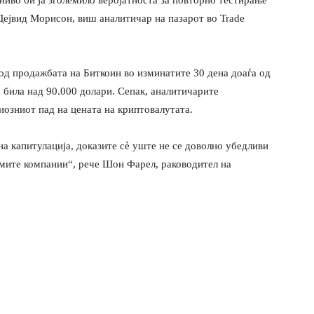
ниво би ја зголемило веројатноста за повторно тестирање
Дејвид Морисон, виш аналитичар на пазарот во Trade
од продажбата на Биткоин во изминатите 30 дена доаѓа од
а била над 90.000 долари. Сепак, аналитичарите
иозниот пад на цената на криптовалутата.
на капитулација, доказите сè уште не се доволно убедливи
емите компании“, рече Шон Фарел, раководител на