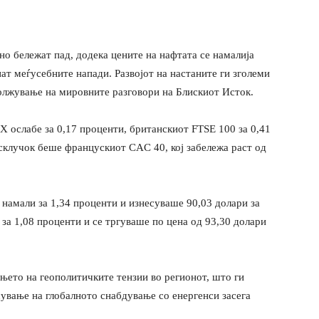
о бележат пад, додека цените на нафтата се намалија
нат меѓусебните напади. Развојот на настаните ги зголеми
олжување на мировните разговори на Блискиот Исток.
 ослабе за 0,17 проценти, британскиот FTSE 100 за 0,41
склучок беше францускиот CAC 40, кој забележа раст од
намали за 1,34 проценти и изнесуваше 90,03 долари за
 за 1,08 проценти и се тргуваше по цена од 93,30 долари
њето на геополитичките тензии во регионот, што ги
ување на глобалното снабдување со енергенси засега