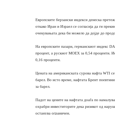
Европските берзански индекси денеска претежн
откако Иран и Израел се согласија да ги преки
очекувањата дека би можело да дојде до прод
На европските пазари, германскиот индекс DAX
процент, а рускиот MOEX за 0,54 проценти. И
0,16 проценти.
Цената на американската сурова нафта WTI се 
барел. Во исто време, нафтата Брент поевтини
за барел.
Падот на цените на нафтата доаѓа по намалува
охрабри инвеститорите дека ризикот од наруш
останува ограничен.