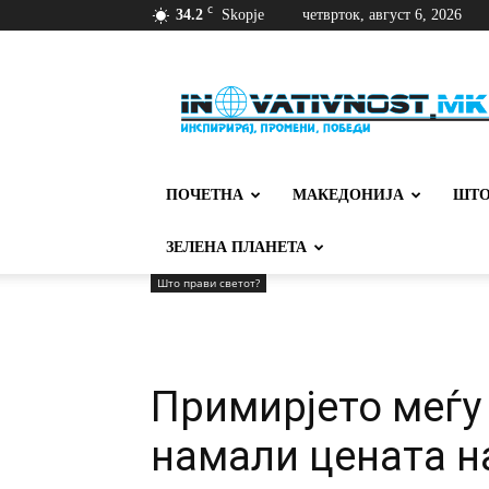
C
34.2
Skopje
четврток, август 6, 2026
Иновативност
ПОЧЕТНА
МАКЕДОНИЈА
ШТО
ЗЕЛЕНА ПЛАНЕТА
Што прави светот?
Примирјето меѓу 
намали цената н