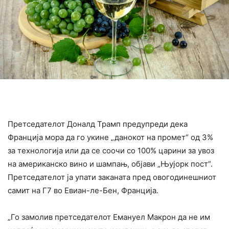
Претседателот Доналд Трамп предупреди дека
Франција мора да го укине „данокот на промет“ од 3%
за технологија или да се соочи со 100% царини за увоз
на американско вино и шампањ, објави „Њујорк пост“.
Претседателот ја упати заканата пред овогодинешниот
самит на Г7 во Евиан-ле-Бен, Франција.
„Го замолив претседателот Емануел Макрон да не им