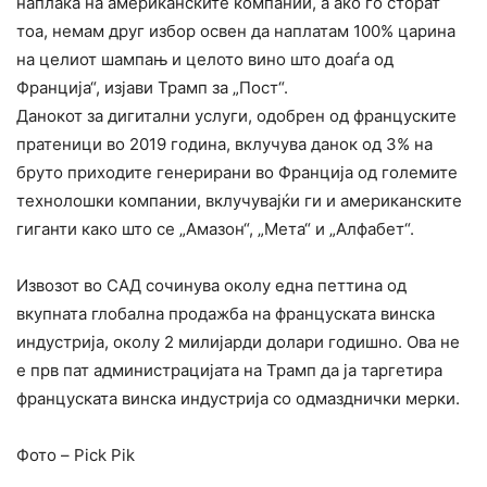
наплаќа на американските компании, а ако го сторат
тоа, немам друг избор освен да наплатам 100% царина
на целиот шампањ и целото вино што доаѓа од
Франција“, изјави Трамп за „Пост“.
Данокот за дигитални услуги, одобрен од француските
пратеници во 2019 година, вклучува данок од 3% на
бруто приходите генерирани во Франција од големите
технолошки компании, вклучувајќи ги и американските
гиганти како што се „Амазон“, „Мета“ и „Алфабет“.
Извозот во САД сочинува околу една петтина од
вкупната глобална продажба на француската винска
индустрија, околу 2 милијарди долари годишно. Ова не
е прв пат администрацијата на Трамп да ја таргетира
француската винска индустрија со одмазднички мерки.
Фото – Pick Pik