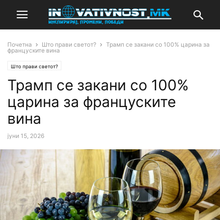
Почетна
Што прави светот?
Трамп се закани со 100% царина за
француските вина
Што прави светот?
Трамп се закани со 100%
царина за француските
вина
јуни 15, 2026