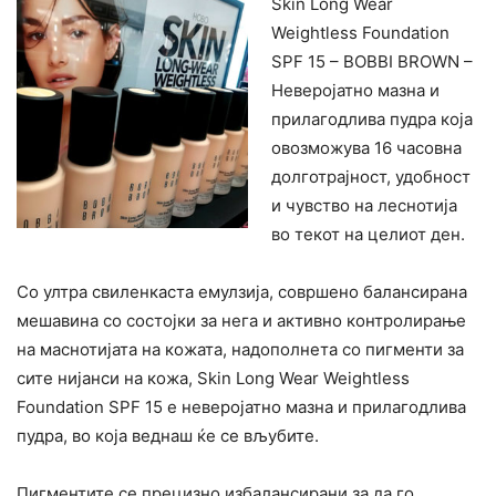
Skin Long Wear
Weightless Foundation
SPF 15 – BOBBI BROWN –
Неверојатно мазна и
прилагодлива пудра која
овозможува 16 часовна
долготрајност, удобност
и чувство на леснотија
во текот на целиот ден.
Со ултра свиленкаста емулзија, совршено балансирана
мешавина со состојки за нега и активно контролирање
на маснотијата на кожата, надополнета со пигменти за
сите нијанси на кожа, Skin Long Wear Weightless
Foundation SPF 15 е неверојатно мазна и прилагодлива
пудра, во која веднаш ќе се вљубите.
Пигментите се прецизно избалансирани за да го