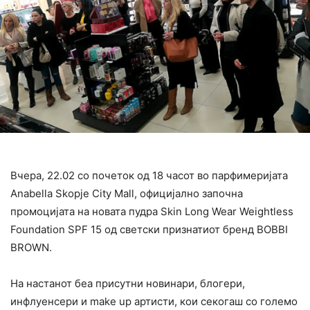
Вчера, 22.02 со почеток од 18 часот во парфимеријата
Anabella Skopje City Mall, официјално започна
промоцијата на новата пудра Skin Long Wear Weightless
Foundation SPF 15 од светски признатиот бренд BOBBI
BROWN.
На настанот беа присутни новинари, блогери,
инфлуенсери и make up артисти, кои секогаш со големо