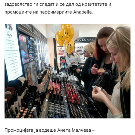
задоволство ги следат и се дел од новитетите и
промоциите на парфимериите Anabella.
Промоцијата ја водеше Анета Малчева –