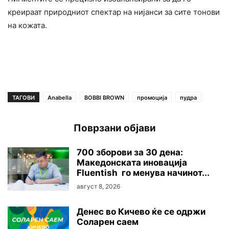
креираат природниот спектар на нијанси за сите тонови
на кожата.
ТАГОВИ
Anabella
BOBBI BROWN
промоција
пудра
Поврзани објави
700 зборови за 30 дена:
Македонската иновација
Fluentish го менува начинот...
август 8, 2026
Денес во Кичево ќе се одржи
Соларен саем