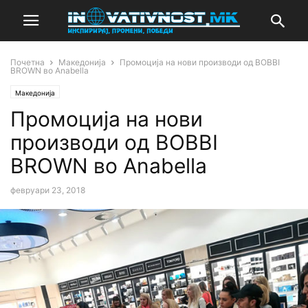
Почетна
Македонија
Промоција на нови производи од BOBBI
BROWN во Anabella
Македонија
Промоција на нови
производи од BOBBI
BROWN во Anabella
февруари 23, 2018