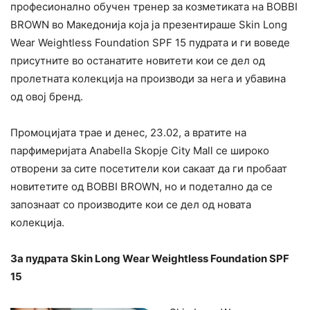
професионално обучен тренер за козметиката на BOBBI
BROWN во Македонија која ја презентираше Skin Long
Wear Weightless Foundation SPF 15 пудрата и ги воведе
присутните во останатите новитети кои се дел од
пролетната колекција на производи за нега и убавина
од овој бренд.
Промоцијата трае и денес, 23.02, а вратите на
парфимеријата Anabella Skopje City Mall се широко
отворени за сите посетители кои сакаат да ги пробаат
новитетите од BOBBI BROWN, но и подетално да се
запознаат со производите кои се дел од новата
колекција.
За пудрата Skin Long Wear Weightless Foundation SPF
15