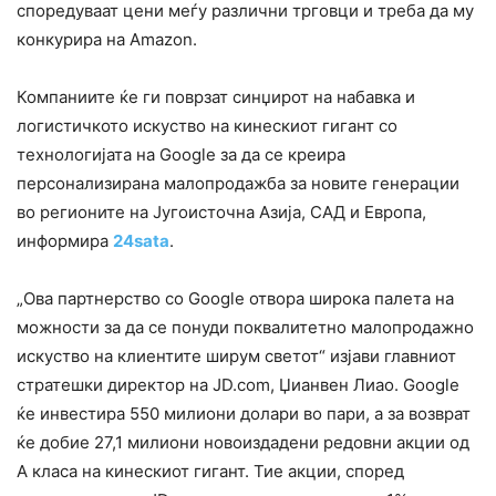
споредуваат цени меѓу различни трговци и треба да му
конкурира на Amazon.
Компаниите ќе ги поврзат синџирот на набавка и
логистичкото искуство на кинескиот гигант со
технологијата на Google за да се креира
персонализирана малопродажба за новите генерации
во регионите на Југоисточна Азија, САД и Европа,
информира
24sata
.
„Ова партнерство со Google отвора широка палета на
можности за да се понуди поквалитетно малопродажно
искуство на клиентите ширум светот“ изјави главниот
стратешки директор на JD.com, Џианвен Лиао. Google
ќе инвестира 550 милиони долари во пари, а за возврат
ќе добие 27,1 милиони новоиздадени редовни акции од
А класа на кинескиот гигант. Тие акции, според