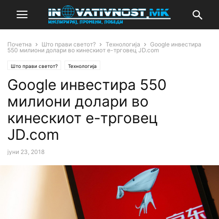
Почетна
Што прави светот?
Технологија
Google инвестира
550 милиони долари во кинескиот е-трговец JD.com
Што прави светот?
Технологија
Google инвестира 550
милиони долари во
кинескиот е-трговец
JD.com
јуни 23, 2018