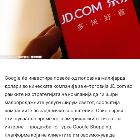
Google ќе инвестира повеќе од половина милијарда
долари во кинеската компанија за е-трговија JD.com во
рамките на стратегијата на компанија да ги шири
малопродажните услуги ширум светот, соопштија
компаниите во заедничко соопштение. Овие најави
стигнуваат во време кога американскиот гигант за
интернет-продажба го турка Google Shopping,
платформа која на клиентите им овозможува да