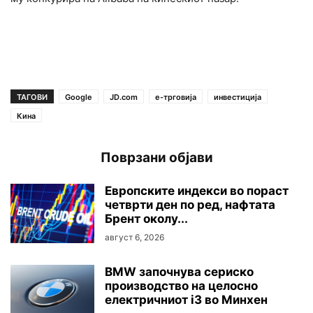
ТАГОВИ
Google
JD.com
е-трговија
инвестиција
Кина
Поврзани објави
Европските индекси во пораст
четврти ден по ред, нафтата
Брент околу...
август 6, 2026
BMW започнува сериско
производство на целосно
електричниот i3 во Минхен