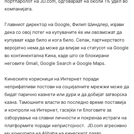
портпаролот на JD.com, одговараат на околи 1% удел во
компанијата.
Главниот директор на Google, Филип Шиндлер, изјави
дека со овој потег на купувачите ќе им овозможат да
купуваат каде било и кога било. Сепак, партнерството
веројатно нема да може да влијае на статусот на Google
во континентална Кина, каде што се блокирани
неговите Gmail, Google Search и Google Maps.
Кинеските корисници на Интернет поради
неприфатливи постови на социјалните мрежжи може да
бидат парично казнети или дури и да добијат затворска
казна. Тамошните власти во последно време поставија
и контроли на Интернет, гасејќи ги блоговите за
озборување на славни личности и покренаа истраги на
платформите поради непристојност. JD.com агресивно
му конкурира на Alibabа на кинескиот пазар.