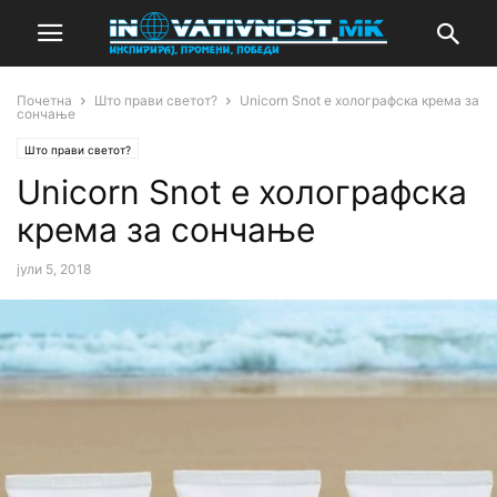
Почетна
Што прави светот?
Unicorn Snot е холографска крема за
сончање
Што прави светот?
Unicorn Snot е холографска
крема за сончање
јули 5, 2018