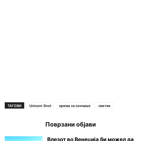
ТАГОВИ
Unicorn Snot
крема за сончање
светки
Поврзани објави
Влезот во Венеција би можел да