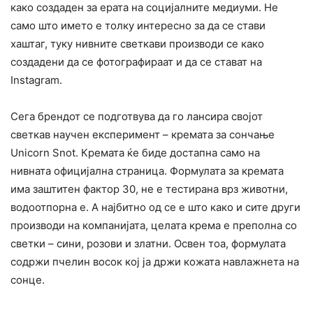
како создаден за ерата на социјалните медиуми. Не
само што името е толку интересно за да се стави
хаштаг, туку нивните светкави производи се како
создадени да се фотографираат и да се стават на
Instagram.
Сега брендот се подготвува да го лансира својот
светкав научен експеримент – кремата за сончање
Unicorn Snot. Кремата ќе биде достапна само на
нивната официјална страница. Формулата за кремата
има заштитен фактор 30, не е тестирана врз животни,
водоотпорна е. А најбитно од се е што како и сите други
производи на компанијата, целата крема е преполна со
светки – сини, розови и златни. Освен тоа, формулата
содржи пчелин восок кој ја држи кожата навлажнета на
сонце.