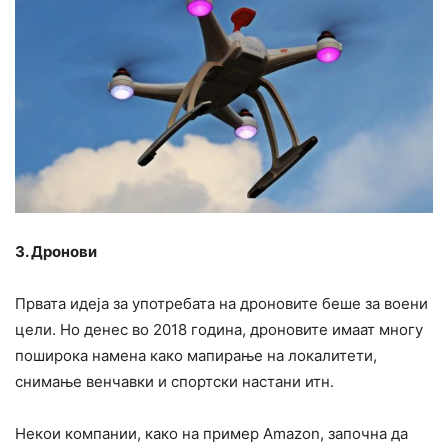
3. Дронови
Првата идеја за употребата на дроновите беше за воени
цели. Но денес во 2018 година, дроновите имаат многу
поширока намена како мапирање на локалитети,
снимање венчавки и спортски настани итн.
Некои компании, како на пример Amazon, започна да