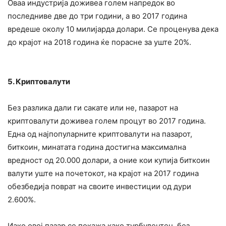
Оваа индустрија доживеа голем напредок во
последниве две до три години, а во 2017 година
вредеше околу 10 милијарда долари. Се проценува дека
до крајот на 2018 година ќе порасне за уште 20%.
5. Криптовалути
Без разлика дали ги сакате или не, пазарот на
криптовалути доживеа голем процут во 2017 година.
Една од најпопуларните криптовалути на пазарот,
биткоин, минатата година достигна максимална
вредност од 20.000 долари, а оние кои купија биткоин
валути уште на почетокот, на крајот на 2017 година
обезбедија поврат на своите инвестиции од дури
2.600%.
Иако овој пазар се покажа како турбулентен, без