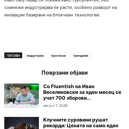
сомнежи индустријава ќе расте, особено развојот на
иновации базирани на блокчеин технологии.
ТАГОВИ
индустрии
прогнози
трендови
Поврзани објави
Со Fluentish на Иван
Веселиновски за еден месец се
учат 700 зборови...
август 7, 2026
Клучните суровини рушaт
рекорди: Цената на само еден