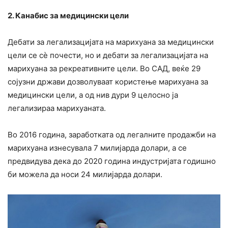
2. Канабис за медицински цели
Дебати за легализацијата на марихуана за медицински
цели се сѐ почести, но и дебати за легализацијата на
марихуана за рекреативните цели. Во САД, веќе 29
сојузни држави дозволуваат користење марихуана за
медицински цели, а од нив дури 9 целосно ја
легализираа марихуаната.
Во 2016 година, заработката од легалните продажби на
марихуана изнесувала 7 милијарда долари, а се
предвидува дека до 2020 година индустријата годишно
би можела да носи 24 милијарда долари.