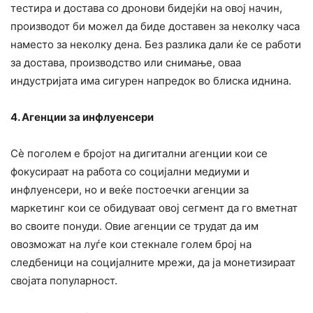
тестира и достава со дронови бидејќи на овој начин,
производот би можел да биде доставен за неколку часа
наместо за неколку дена. Без разлика дали ќе се работи
за достава, производство или снимање, оваа
индустријата има сигурен напредок во блиска иднина.
4. Агенции за инфлуенсери
Сѐ поголем е бројот на дигитални агенции кои се
фокусираат на работа со социјални медиуми и
инфлуенсери, но и веќе постоечки агенции за
маркетинг кои се обидуваат овој сегмент да го вметнат
во своите понуди. Овие агенции се трудат да им
овозможат на луѓе кои стекнале голем број на
следбеници на социјалните мрежи, да ја монетизираат
својата популарност.