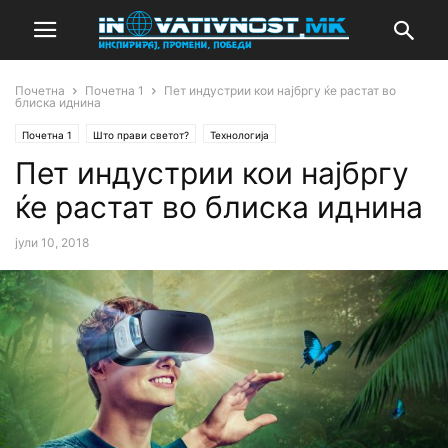
Почетна
Почетна 1
Пет индустрии кои најбргу ќе растат во
блиска иднина
Почетна 1
Што прави светот?
Технологија
Пет индустрии кои најбргу
ќе растат во блиска иднина
јули 10, 2018