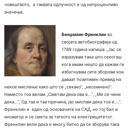
човештвото, а таквата одлучност е од непроценливо
значење.
Бенџамин Френклин
во
својата автобиографија од
1789 година напиша: „Јас се
изразувам така што секогаш
кога имам нешто да кажам ги
избегнувам сите зборови кои
даваат позитивен привид на
некое мислење како што се „секако“, „несомнено“.
Наместо тоа велам „Сметам дека ова е…“, „Ми се чини
дека…“, Од таа и таа причина, јас мислам дека тоа е….“.
Френклин е еден од основачите на САД, но тој бил и
иноватор и се смета за таткото на електрицитетот.
Френклин вели дека е многу битно да се зборува така