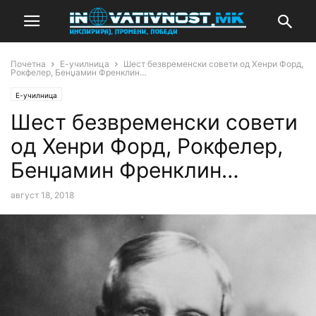
Почетна
Е-училница
Шест безвременски совети од Хенри Форд,
Рокфелер, Бенџамин Френклин…
Е-училница
Шест безвременски совети
од Хенри Форд, Рокфелер,
Бенџамин Френклин…
август 18, 2018