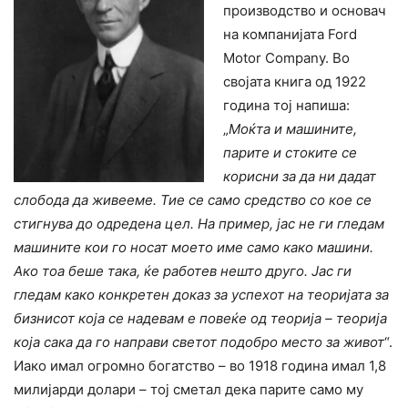
производство и основач
на компанијата Ford
Motor Company. Во
својата книга од 1922
година тој напиша:
„
Моќта и машините,
парите и стоките се
корисни за да ни дадат
слобода да живееме. Тие се само средство со кое се
стигнува до одредена цел. На пример, јас не ги гледам
машините кои го носат моето име само како машини.
Ако тоа беше така, ќе работев нешто друго. Јас ги
гледам како конкретен доказ за успехот на теоријата за
бизнисот која се надевам е повеќе од теорија – теорија
која сака да го направи светот подобро место за живот
“.
Иако имал огромно богатство – во 1918 година имал 1,8
милијарди долари – тој сметал дека парите само му