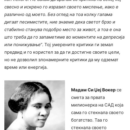
свесно и искрено го изразил своето мислење, иако е
различно од моето. Без оглед на тоа колку галама
дигаат песимистите, ние знаеме дека светот брзо и
стабилно станува подобро место за живот, а тоа е она
што треба да го запаметиме во моментите на депресија
или понижување
“. Тој умерените критики ги земал
предвид и го користел за да ги достигне своите цели,
но не дозволил злонамерните критики да му одземат
време или енергија.
Мадам Си Џеј Вокер
се
смета за првата
милионерка на САД која
сама го стекнала своето
богатство. Таа го
стекнала своето