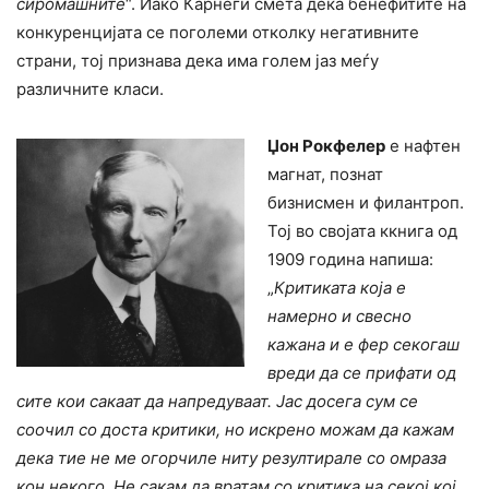
сиромашните
“. Иако Карнеги смета дека бенефитите на
конкуренцијата се поголеми отколку негативните
страни, тој признава дека има голем јаз меѓу
различните класи.
Џон Рокфелер
е нафтен
магнат, познат
бизнисмен и филантроп.
Тој во својата ккнига од
1909 година напиша:
„
Критиката која е
намерно и свесно
кажана и е фер секогаш
вреди да се прифати од
сите кои сакаат да напредуваат. Јас досега сум се
соочил со доста критики, но искрено можам да кажам
дека тие не ме огорчиле ниту резултирале со омраза
кон некого. Не сакам да вратам со критика на секој кој