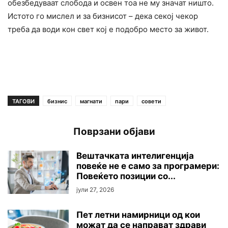
обезбедуваат слобода и освен тоа не му значат ништо.
Истото го мислел и за бизнисот – дека секој чекор
треба да води кон свет кој е подобро место за живот.
ТАГОВИ
бизнис
магнати
пари
совети
Поврзани објави
Вештачката интелигенција
повеќе не е само за програмери:
Повеќето позиции со...
јули 27, 2026
Пет летни намирници од кои
можат да се направат здрави