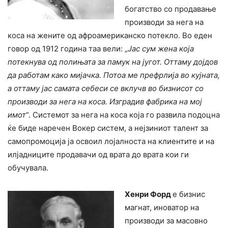
богатство со продавање
производи за нега на
коса на жените од афроамериканско потекло. Во еден
говор од 1912 година таа вели: „
Јас сум жена која
потекнува од полињата за памук на југот. Оттаму дојдов
да работам како мијачка. Потоа ме префрлија во кујната,
а оттаму јас самата себеси се вклучв во бизнисот со
производи за нега на коса. Изградив фабрика на мој
имот
“. Системот за нега на коса која го развила подоцна
ќе биде наречен Вокер систем, а нејзиниот талент за
самопромоција ја освоил лојалноста на клиентите и на
илјадниците продавачи од врата до врата кои ги
обучувала.
Хенри Форд
е бизнис
магнат, иноватор на
производи за масовно