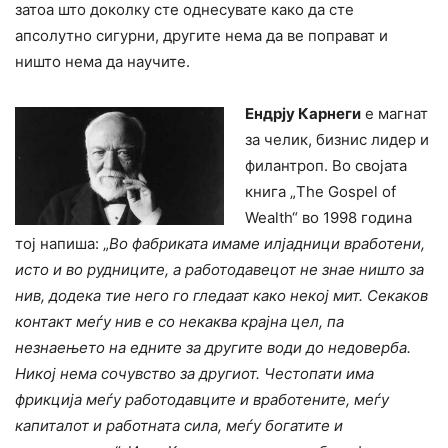
затоа што доколку сте однесувате како да сте
апсолутно сигурни, другите нема да ве поправат и
ништо нема да научите.
Ендрју Карнеги
е магнат
за челик, бизнис лидер и
филантроп. Во својата
книга „The Gospel of
Wealth“ во 1998 година
тој напиша: „
Во фабриката имаме илјадници вработени,
исто и во рудниците, а работодавецот не знае ништо за
нив, додека тие него го гледаат како некој мит. Секаков
контакт меѓу нив е со некаква крајна цел, па
незнаењето на едните за другите води до недоверба.
Никој нема сочувство за другиот. Честопати има
фрикција меѓу работодавците и вработените, меѓу
капиталот и работната сила, меѓу богатите и