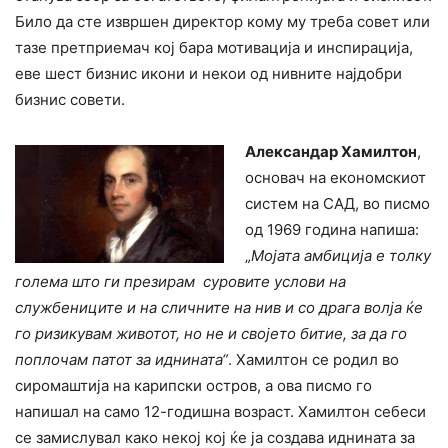
Било да сте извршен директор кому му треба совет или
тазе претприемач кој бара мотивација и инспирација,
еве шест бизнис икони и некои од нивните најдобри
бизнис совети.
Александар Хамилтон
,
основач на економскиот
систем на САД, во писмо
од 1969 година напиша:
„
Мојата амбиција e толку
голема што ги презирам суровите услови на
службениците и на сличните на нив и со драга волја ќе
го ризикувам животот, но не и својето битие, за да го
поплочам патот за иднината“
. Хамилтон се родил во
сиромаштија на карипски остров, а ова писмо го
напишал на само 12-годишна возраст. Хамилтон себеси
се замислувал како некој кој ќе ја создава иднината за