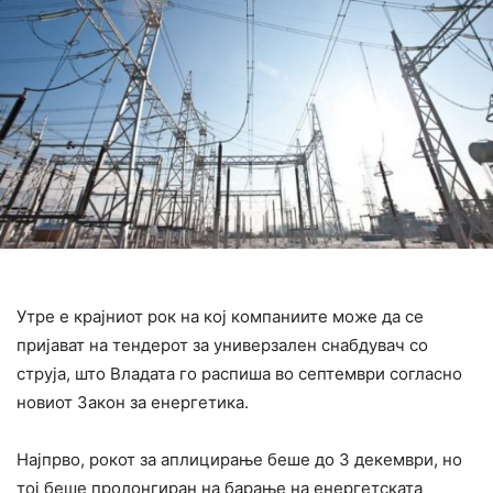
Утре е крајниот рок на кој компаниите може да се
пријават на тендерот за универзален снабдувач со
струја, што Владата го распиша во септември согласно
новиот Закон за енергетика.
Најпрво, рокот за аплицирање беше до 3 декември, но
тој беше пролонгиран на барање на енергетската