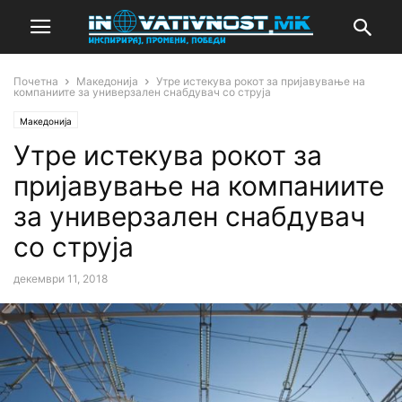
Почетна
Македонија
Утре истекува рокот за пријавување на
компаниите за универзален снабдувач со струја
Македонија
Утре истекува рокот за
пријавување на компаниите
за универзален снабдувач
со струја
декември 11, 2018