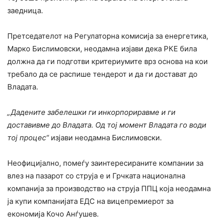
заедница.
Претседателот на Регулаторна комисија за енергетика,
Марко Бислимовски, неодамна изјави дека РКЕ била
должна да ги подготви критериумите врз основа на кои
требало да се распише тендерот и да ги достават до
Владата.
„Дадените забелешки ги инкорпориравме и ги
доставивме до Владата. Од тој момент Владата го води
тој процес“
изјави неодамна Бислимовски.
Неофицијално, помеѓу заинтересираните компании за
влез на пазарот со струја е и Грчката национална
компанија за производство на струја ППЦ која неодамна
ја купи компанијата ЕДС на вицепремиерот за
економија Кочо Анѓушев.