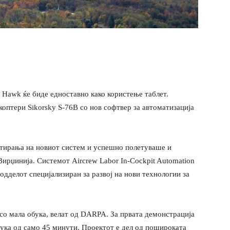
 Hawk ќе биде едноставно како користење таблет.
коптери Sikorsky S-76B со нов софтвер за автоматизација
тирања на новиот систем и успешно полетуваше и
ирџинија. Системот Aircrew Labor In-Cockpit Automation
дделот специјализиран за развој на нови технологии за
 со мала обука, велат од DARPA. За првата демонстрација
бука од само 45 минути. Проектот е дел од пошироката