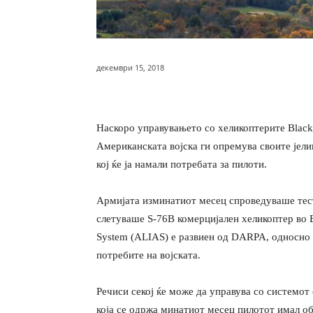
декември 15, 2018
Наскоро управувањето со хеликоптерите Black
Американската војска ги опремува своите јели
кој ќе ја намали потребата за пилоти.
Армијата изминатиот месец спроведуваше тес
слетуваше S-76B комерцијален хеликоптер во В
System (ALIAS) е развиен од DARPA, односно о
потребите на војската.
Речиси секој ќе може да управува со системот
која се одржа минатиот месец пилотот имал о