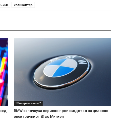
 S-76B
хеликоптер
Што прави светот?
ред,
BMW започнува сериско производство на целосно
електричниот i3 во Минхен