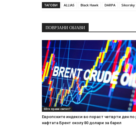
ТАГОВИ
ALLIAS
Black Hawk
DARPA
Sikorsky
ПОВРЗАНИ ОБЈАВИ
Што прави светот?
Европските индекси во пораст четврти ден по 
нафтата Брент околу 80 долари за барел