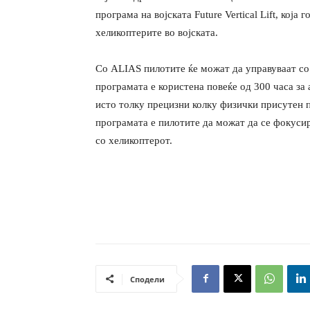
програма на војската Future Vertical Lift, која
хеликоптерите во војската.
Со ALIAS пилотите ќе можат да управуваат со
програмата е користена повеќе од 300 часа за
исто толку прецизни колку физички присутен п
програмата е пилотите да можат да се фокусир
со хеликоптерот.
Сподели