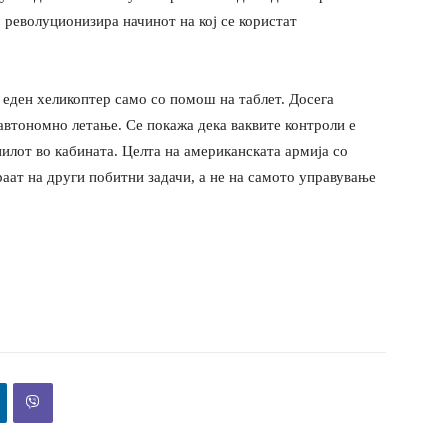
 гo револуционизира начинот на кој се користат
 еден хеликоптер само со помош на таблет. Досега
 автономно летање. Се покажа дека ваквите контроли е
илот во кабината. Целта на американската армија со
аат на други побитни задачи, а не на самото управување