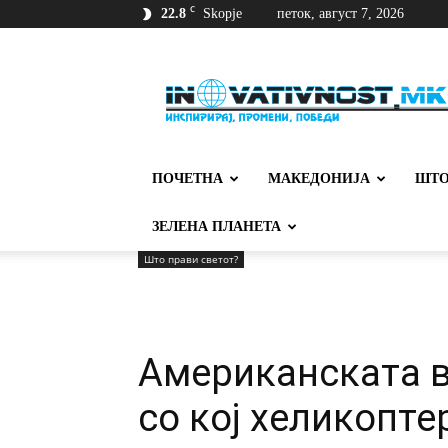
C
22.8
Skopje
петок, август 7, 2026
Иновативност
ПОЧЕТНА
МАКЕДОНИЈА
ШТО
ЗЕЛЕНА ПЛАНЕТА
Што прави светот?
Американската в
со кој хеликопте