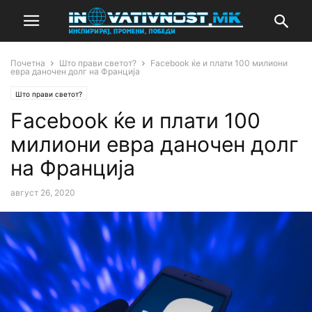
Почетна
Што прави светот?
Facebook ќе и плати 100 милиони
евра даночен долг на Франција
Што прави светот?
Facebook ќе и плати 100
милиони евра даночен долг
на Франција
август 26, 2020