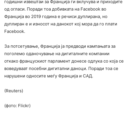
годишни извештаи за Франција ги вклучува и приходите
од огласи. Поради тоа добивката на Facebook во
Франција во 2019 година е речиси дуплирана, но
дуплиран е и износот на данокот кој мора да го плати
Facebook.
За потсетување, Франција ја предводи кампањата за
поголемо оданочување на дигиталните компании
откако францускиот парламент донесе одлука со која се
воведуваат посебни дигитални даноци. Поради тоа се
нарушени односите меѓу Франција и САД.
(Reuters)
(фото: Flickr)