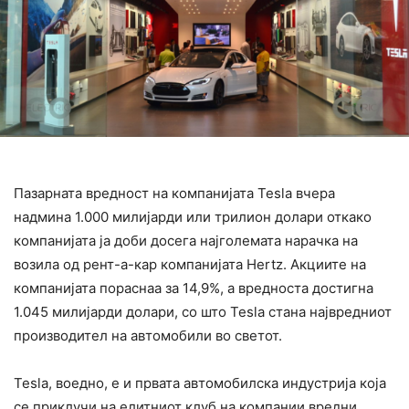
Пазарната вредност на компанијата Tesla вчера
надмина 1.000 милијарди или трилион долари откако
компанијата ја доби досега најголемата нарачка на
возила од рент-а-кар компанијата Hertz. Акциите на
компанијата пораснаа за 14,9%, а вредноста достигна
1.045 милијарди долари, со што Tesla стана највредниот
производител на автомобили во светот.
Tesla, воедно, е и првата автомобилска индустрија која
се приклучи на елитниот клуб на компании вредни