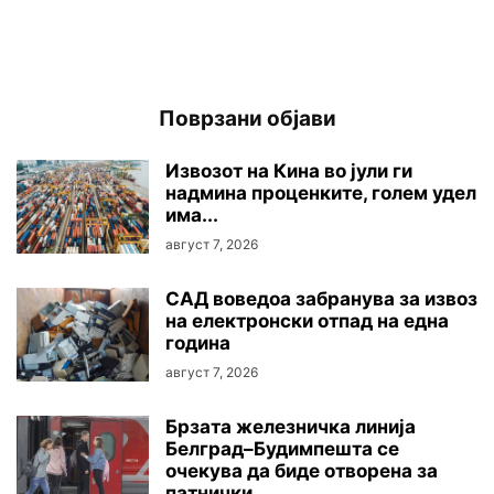
Поврзани објави
Извозот на Кина во јули ги
надмина проценките, голем удел
има...
август 7, 2026
САД воведоа забранува за извоз
на електронски отпад на една
година
август 7, 2026
Брзата железничка линија
Белград–Будимпешта се
очекува да биде отворена за
патнички...