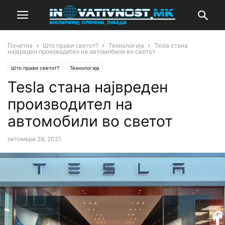
Почетна
Што прави светот?
Технологија
Tesla стана
највреден производител на автомобили во светот
Што прави светот?
Технологија
Tesla стана највреден
производител на
автомобили во светот
октомври 28, 2021