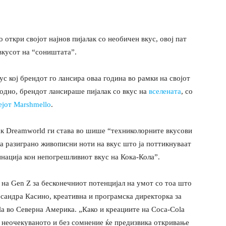
о откри својот најнов пијалак со необичен вкус, овој пат
 вкусот на “соништата”.
с кој брендот го лансира оваа година во рамки на својот
ходно, брендот лансираше пијалак со вкус на
вселената
, со
ејот Marshmello
.
ак Dreamworld ги става во шише “техниколорните вкусови
а разиграно живописни ноти на вкус што ја поттикнуваат
нација кон непогрешливиот вкус на Кока-Кола”.
 на Gen Z за бесконечниот потенцијал на умот со тоа што
есандра Касино, креативна и програмска директорка за
a во Северна Америка. „Како и креациите на Coca-Cola
о неочекуваното и без сомнение ќе предизвика откривање