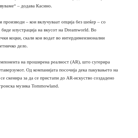
вуваме“ – додава Касино.
и производи – кои вклучуваат опција без шеќер – со
а биде илустрација на вкусот на Dreamworld. Во
дечки коцки, скали кои водат во интердимензионални
етничко дело.
омпонента на проширена реалност (AR), што сугерира
етаверзумот. Од компанијата посочија дека пакувањето на
се скенира за да се пристапи до AR-искуство создадено
ктронска музика Tommowland.