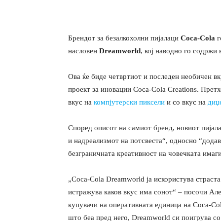
Брендот за безалкохолни пијалаци
Coca-Cola
г
насловен
Dreamworld
, кој наводно го содржи
Ова ќе биде четвртиот и последен необичен вку
проект за иновации Coca-Cola Creations. Прет
вкус на
компјутерски пиксели
и со вкус на
диџ
Според описот на самиот бренд, новиот пијал
и надреализмот на потсвеста“, односно “додав
безграничната креативност на човечката имаги
„Coca-Cola Dreamworld ја искористува страста
истражува каков вкус има сонот“ – посочи Ал
купувачи на оперативната единица на Coca-Col
што беа пред него, Dreamworld си поигрува с