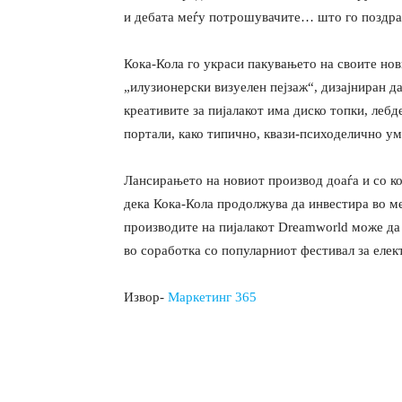
и дебата меѓу потрошувачите… што го поздра
Кока-Кола го украси пакувањето на своите нов
„илузионерски визуелен пејзаж“, дизајниран д
креативите за пијалакот има диско топки, леб
портали, како типично, квази-психоделично ум
Лансирањето на новиот производ доаѓа и со к
дека Кока-Кола продолжува да инвестира во м
производите на пијалакот Dreamworld може да 
во соработка со популарниот фестивал за еле
Извор-
Маркетинг 365