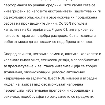
перформанси во реални средини. Сите кабли сега се
интегрирани во неговите екстремитети, заштитувајќи ги
од еколошки опасности и овозможувајќи продолжена
работа на производните линии. Со 50% поголем
капацитет на батеријата од Figure 01, интегриран во
неговото торзо за подобра распределба на тежината,
роботот може да се пофали со подобрена агилност.
Според сликата, неговите рамења, лактите, колковите и
колената имаат чист, ефикасен дизајн, а способностите
за пресметување и вештачка интелигенција се тројно
зголемени, овозможувајќи целосно автономно
извршување на задачите. Шест RGB камери и вграден
модел на јазик за вид овозможуваат напредна
перцепција, избегнување препреки и координација
рака-око, подобрувајќи го ракувањето со предмети.