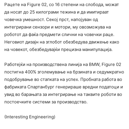
Рацете на Figure 02, со 16 степени на слобода, можат
да носат до 25 килограми тежина и да имитираат
човечка умешност. Секој прст, напојуван од
интегрирани сензори и мотори, му овозможува на
роботот да фаќа предмети слични на човечки раце.
Неговиот дизајн на зглобот обезбедува движење како
на човекот, обезбедувајќи прецизна манипулација.
Работејќи на производствена линија на BMW, Figure 02
постигна 400% зголемување на брзината и седумкратно
подобрување во стапката на успех. Пробната работа во
фабриката Спартанбург генерираше вредни податоци и
увид во барањата за интегрирање на таквите роботи во
постоечките системи за производство.
(Interesting Engineering)