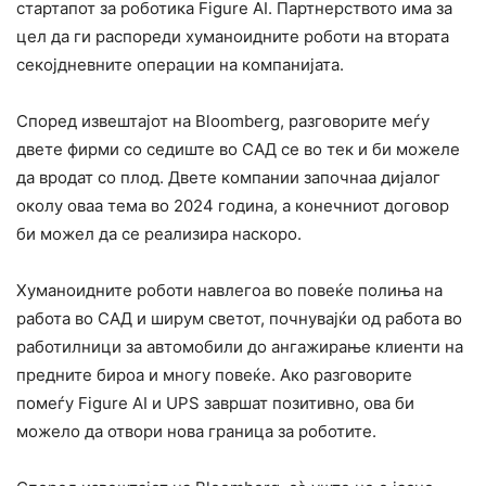
стартапот за роботика Figure AI. Партнерството има за
цел да ги распореди хуманоидните роботи на втората
секојдневните операции на компанијата.
Според извештајот на Bloomberg, разговорите меѓу
двете фирми со седиште во САД се во тек и би можеле
да вродат со плод. Двете компании започнаа дијалог
околу оваа тема во 2024 година, а конечниот договор
би можел да се реализира наскоро.
Хуманоидните роботи навлегоа во повеќе полиња на
работа во САД и ширум светот, почнувајќи од работа во
работилници за автомобили до ангажирање клиенти на
предните бироа и многу повеќе. Ако разговорите
помеѓу Figure AI и UPS завршат позитивно, ова би
можело да отвори нова граница за роботите.