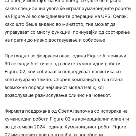
Според извештајот на Bloomberg, сè уште не е јасно
каква специфична улога ќе играат хуманоидните роботи
на Figure AI во секојдневните операции на UPS. Сепак,
како што беше видено во минатото, тие можат да
управуваат со многу функции, почнувајќи од сортирање
на пратки до нивно доставување и собирање.
Претходно во февруари оваа година Figure AI прикачи
90 секунди брз тизер од своите хуманоидни роботи
Figure 02, кои собираат и подредуваат логистика со
континуирано темпо. Според компанијата, тоа стана
возможно поради нејзиниот модел Helix, кој
дозволуваше размислување слично на човекот.
Фирмата поддржана од OpenAI започна со испорака на
хуманоидни роботи Figure 02 на комерцијални клиенти
во декември 2024 година. Хуманоидниот робот Figure
02 има значителни надградби за подобрени