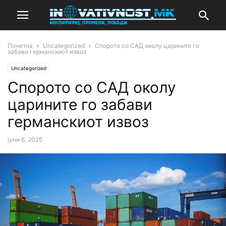
Почетна
Uncategorized
Спорото со САД околу царините го
забави германскиот извоз
Uncategorized
Спорото со САД околу
царините го забави
германскиот извоз
јуни 6, 2025