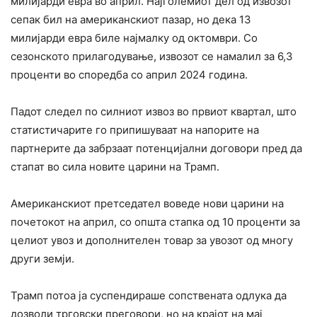
милијарди евра во април. Најголемиот дел од извозот
сепак бил на американскиот пазар, но дека 13
милијарди евра биле најмалку од октомври. Со
сезонското прилагодување, извозот се намалил за 6,3
проценти во споредба со април 2024 година.
Падот следел по силниот извоз во првиот квартал, што
статистичарите го припишуваат на напорите на
партнерите да забрзаат потенцијални договори пред да
стапат во сила новите царини на Трамп.
Американскиот претседател воведе нови царини на
почетокот на април, со општа стапка од 10 проценти за
целиот увоз и дополнителен товар за увозот од многу
други земји.
Трамп потоа ја суспендираше сопствената одлука да
дозволи трговски преговори, но на крајот на мај