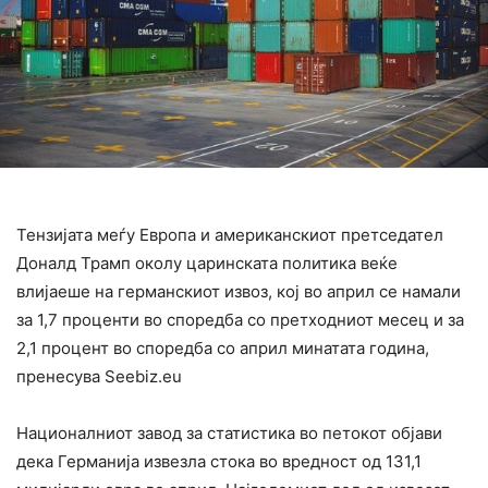
Тензијата меѓу Европа и американскиот претседател
Доналд Трамп околу царинската политика веќе
влијаеше на германскиот извоз, кој во април се намали
за 1,7 проценти во споредба со претходниот месец и за
2,1 процент во споредба со април минатата година,
пренесува Seebiz.eu
Националниот завод за статистика во петокот објави
дека Германија извезла стока во вредност од 131,1