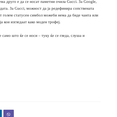
ема друго е да се носат паметни очила Gucci. За Google,
одата. За Gucci, можност да ја редефинира сопствената
от голем статусен симбол можеби нема да биде чанта или
а кои изгледаат како моден трофеј.
е само што ќе се носи – туку ќе се гледа, слуша и