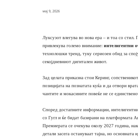
мај 9, 2026
Луксузот влегува во нова ера – и тоа со стил. 
привлекува големо внимание:
интелигентни о
технолошки тренд, туку сериозен обид за спој
секојдневниот дигитален живот.
Зад целата приказна стои Керинг, сопственикот 
позицијата на познатата куќа и да отвори врат
чантите и мокасините повеќе не се единственот
Според достапните информации, интелигентнит
со Гугл и ќе бидат базирани на платформата A
Премиерата се очекува околу 2027 година, иа
детали засега остануваат тајна, но основната и