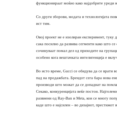
функционираат моќно како најдобрите уреди н
Со други зборови, модата и технологијата пове
ист тим.
Овој проект не е изолиран експеримент, туку д
сака посилно да развива сегменти како што се
сочинуваат помал дел од приходите на групациј
особено кога вештачката интелигенција е вклу
Во исто време, Gucci се обидува да се врати 
пад на продажбата. Брендот сега бара нова ен
производи што можат да се допаднат на помла
Секако, конкуренцијата веќе постои. Најголем
развиени од Ray-Ban и Meta, кои се многу поп
каде што е најсилен – во дизајнот, престижот 