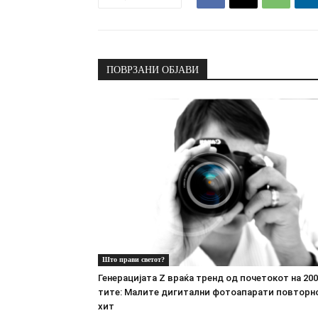
ПОВРЗАНИ ОБЈАВИ
Што прави светот?
Генерацијата Z враќа тренд од почетокот на 200
тите: Малите дигитални фотоапарати повторн
хит