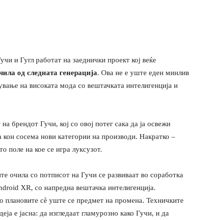
Гучи и Гугл работат на заеднички проект кој веќе
чила од следната генерација
. Ова не е уште еден минлив
ување на високата мода со вештачката интелигенција и
на брендот Гучи, кој со овој потег сака да ја освежи
а кон сосема нови категории на производи. Накратко –
о поле на кое се игра луксузот.
е очила со потписот на Гучи се развиваат во соработка
ndroid XR, со напредна вештачка интелигенција.
ко плановите сè уште се предмет на промена. Техничките
деја е јасна: да изгледаат гламурозно како Гучи, и да