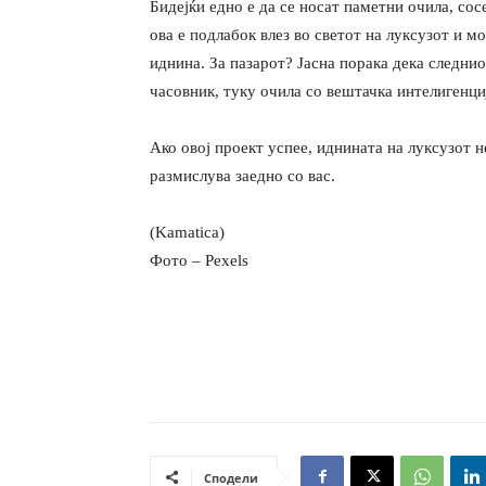
Бидејќи едно е да се носат паметни очила, сос
ова е подлабок влез во светот на луксузот и м
иднина. За пазарот? Јасна порака дека следни
часовник, туку очила со вештачка интелигенциј
Ако овој проект успее, иднината на луксузот н
размислува заедно со вас.
(Kamatica)
Фото – Pexels
Сподели