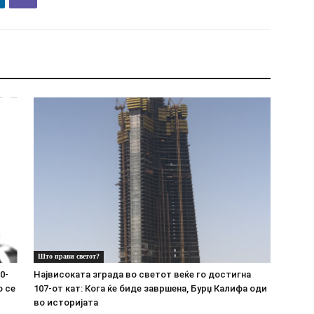
Што прави светот?
0-
Највисоката зграда во светот веќе го достигна
о се
107-от кат: Кога ќе биде завршена, Бурџ Калифа оди
во историјата