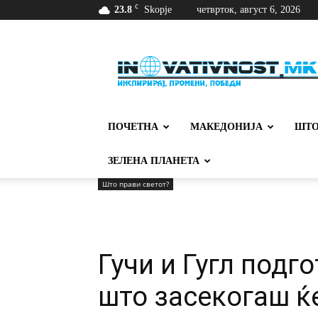
C
23.8
Skopje
четврток, август 6, 2026
Иновативност
ПОЧЕТНА
МАКЕДОНИЈА
ШТО
ЗЕЛЕНА ПЛАНЕТА
Што прави светот?
Гучи и Гугл подг
што засекогаш ќ