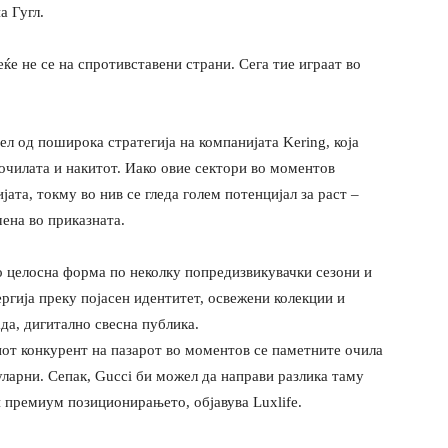
а Гугл.
ќе не се на спротивставени страни. Сега тие играат во
ел од поширока стратегија на компанијата Kering, која
 очилата и накитот. Иако овие сектори во моментов
ата, токму во нив се гледа голем потенцијал за раст –
чена во приказната.
во целосна форма по неколку попредизвикувачки сезони и
ергија преку појасен идентитет, освежени колекции и
да, дигитално свесна публика.
иот конкурент на пазарот во моментов се паметните очила
уларни. Сепак, Gucci би можел да направи разлика таму
и премиум позиционирањето, објавува Luxlife.