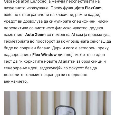
Овој нов агол целосно ја менува перспективата на
визуелното изразување. Преку функцијата
FlexCam
,
веќе не сте ограничени на класични, рамни кадри;
уредот ви дозволува да симулирате специфични, ниски
перспективи со вистинско филмско чувство, додека
паметниот
Auto Zoom
со помош на AI сам ја пресметува
геометријата во просторот за композицијата секогаш да
биде во совршен баланс. Дури и кога е затворен, преку
надворешниот
Flex Window
дисплеј, можете со еден
гест да ги користите новите AI алатки за брзи скици и
генерирање идеи, задржувајќи го фокусот без да
дозволите големиот екран да ви го одвлече
вниманието.