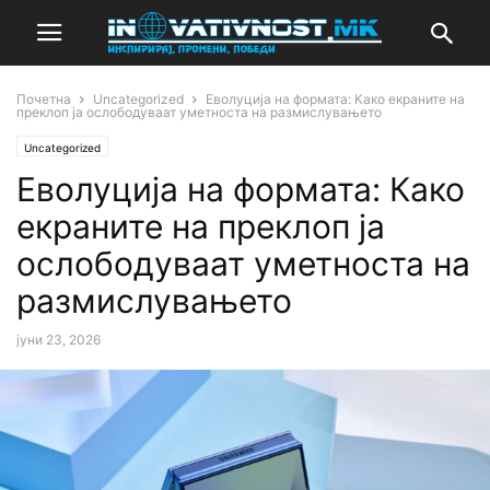
Почетна
Uncategorized
Еволуција на формата: Како екраните на
преклоп ја ослободуваат уметноста на размислувањето
Uncategorized
Еволуција на формата: Како
екраните на преклоп ја
ослободуваат уметноста на
размислувањето
јуни 23, 2026