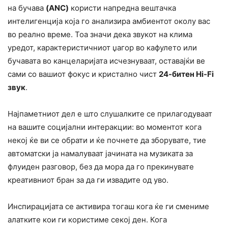
на бучава
(ANC)
користи напредна вештачка
интелигенција која го анализира амбиентот околу вас
во реално време. Тоа значи дека звукот на клима
уредот, карактеристичниот џагор во кафулето или
бучавата во канцеларијата исчезнуваат, оставајќи ве
сами со вашиот фокус и кристално чист
24-битен Hi-Fi
звук
.
Најпаметниот дел е што слушалките се прилагодуваат
на вашите социјални интеракции: во моментот кога
некој ќе ви се обрати и ќе почнете да зборувате, тие
автоматски ја намалуваат јачината на музиката за
флуиден разговор, без да мора да го прекинувате
креативниот бран за да ги извадите од уво.
Инспирацијата се активира тогаш кога ќе ги смениме
алатките кои ги користиме секој ден. Кога