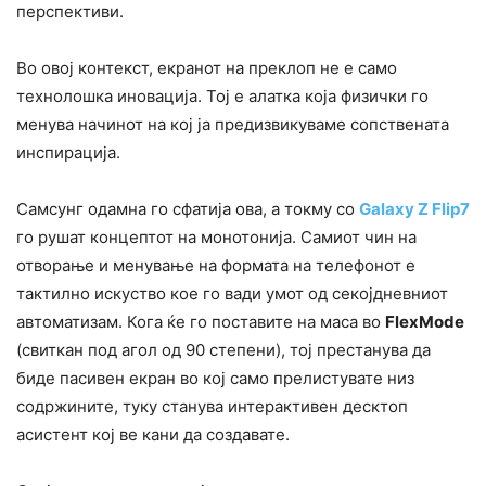
перспективи.
Во овој контекст, екранот на преклоп не е само
технолошка иновација. Тој е алатка која физички го
менува начинот на кој ја предизвикуваме сопствената
инспирација.
Самсунг одамна го сфатија ова, а токму со
Galaxy Z Flip7
го рушат концептот на монотонија. Самиот чин на
отворање и менување на формата на телефонот е
тактилно искуство кое го вади умот од секојдневниот
автоматизам. Кога ќе го поставите на маса во
FlexMode
(свиткан под агол од 90 степени), тој престанува да
биде пасивен екран во кој само прелистувате низ
содржините, туку станува интерактивен десктоп
асистент кој ве кани да создавате.