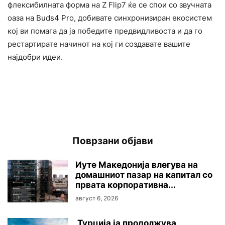
флексибилната форма на Z Flip7 ќе се спои со звучната
оаза на Buds4 Pro, добивате синхронизиран екосистем
кој ви помага да ја победите предвидливоста и да го
рестартирате начинот на кој ги создавате вашите
најдобри идеи.
Поврзани објави
Иуте Македонија влегува на
домашниот пазар на капитал со
првата корпоративна...
август 6, 2026
Турција ја продолжува