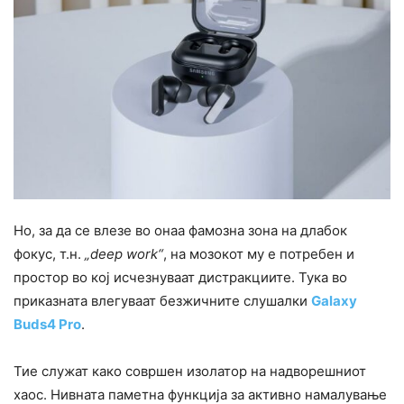
Но, за да се влезе во онаа фамозна зона на длабок
фокус, т.н.
„deep work“
, на мозокот му е потребен и
простор во кој исчезнуваат дистракциите. Тука во
приказната влегуваат безжичните слушалки
Galaxy
Buds4 Pro
.
Тие служат како совршен изолатор на надворешниот
хаос. Нивната паметна функција за активно намалување