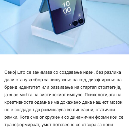
Секој што се занимава со создавање идеи, без разлика
дали станува збор за пишување на код, дизајнирање на
бренд идентитет или развивање на стартап стратегија,
ја знае моќта на вистинскиот импулс. Психологијата на
креативноста одамна има докажано дека нашиот мозок
не е создаден да размислува во линеарни, статични
рамки. Кога сме опкружени со динамични форми кои се
трансформираат, умот потсвесно се отвора за нови