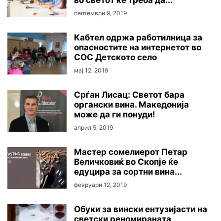
во светот ќе треба да...
септември 9, 2019
Кабтел одржа работилница за
опасностите на интернетот во
СОС Детското село
мај 12, 2019
Срѓан Лисац: Светот бара
органски вина. Македонија
може да ги понуди!
април 5, 2019
Мастер сомелиерот Петар
Величковиќ во Скопје ќе
едуцира за сортни вина...
февруари 12, 2019
Обуки за вински ентузијасти на
светски реномираната