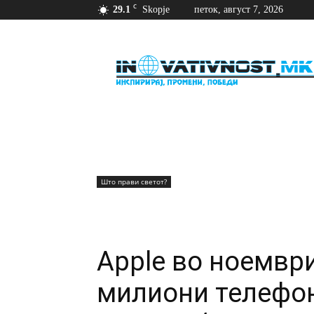
C
29.1
Skopje
петок, август 7, 2026
Иновативност
Што прави светот?
Apple во ноември
милиони телефон