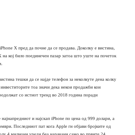
iPhone X пред да почне да се продава. Доколку е вистина,
 X на кој било поединечен пазар затоа што уште на почеток
и.
вистина тешки да се најде телефон за неколкуте дена колку
а инвеститорите тоа значи дека некои продажби кои
родолжат со истиот тренд во 2018 година поради
е најнапредниот и најскап iPhone по цена од 999 долари, а
мври. Последниот пат кога Apple ги објави бројките од
олу 4 милиони уреди беа нарачани само во првите 24