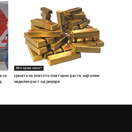
Што прави светот?
а се
Цената на златото пoвторно расте, најголем
ј
неделен раст од јануари