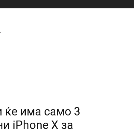
 ќе има само 3
и iPhone X за