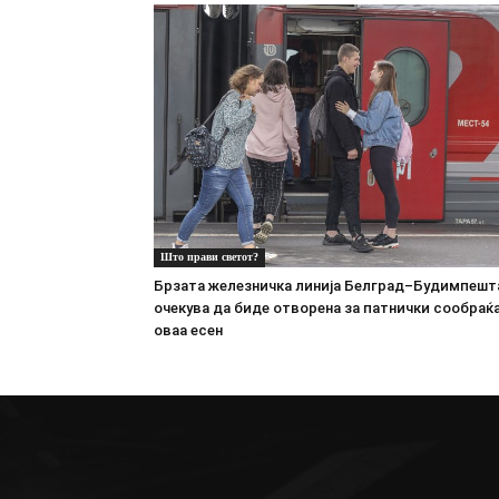
Што прави светот?
Брзата железничка линија Белград–Будимпешт
очекува да биде отворена за патнички сообраќа
оваа есен