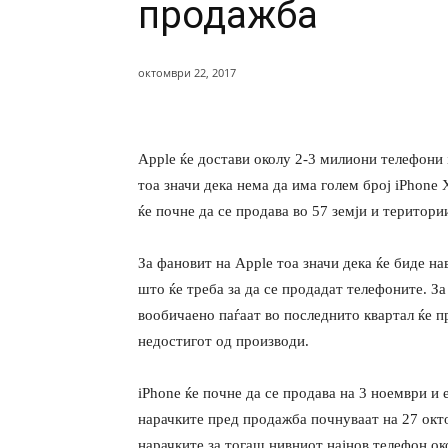
продажба
октомври 22, 2017
Apple ќе достави околу 2-3 милиони телефони 
тоа значи дека нема да има голем број iPhone
ќе почне да се продава во 57 земји и територи
За фановит на Apple тоа значи дека ќе биде на
што ќе треба за да се продадат телефоните. З
вообичаено паѓаат во последнито квартал ќе п
недостигот од производи.
iPhone ќе почне да се продава на 3 ноември и 
нарачките пред продажба почнуваат на 27 окто
нарачките за тогаш нивниот најнов телефон ок