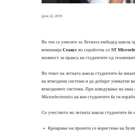
јуни 22, 2018
Во тек се уписите за Летната ембедед школа о
компанија
Сеавус
во соработка со
ST Microele
можност за пракса на студентите од техничкит
Во текот на летната школа студентите ќе имаа
на вгнездени системи и да добијат уникатни в
вгнездените системи. При изведување на оваа 
Microelectronics на кои студентите ќе ги изра
Со учеството во летната школа студентите ќе 
Креирање на проекти со користење на Syst