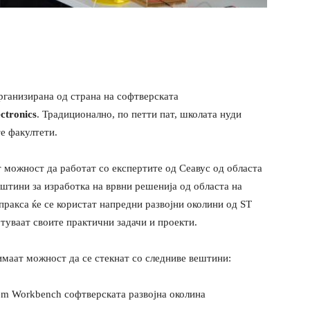
рганизирана од страна на софтверската
ctronics
. Традиционално, по петти пат, школата нуди
е факултети.
т можност да работат со експертите од Сеавус од областа
ештини за изработка на врвни решенија од областа на
пракса ќе се користат напредни развојни околини од ST
ботуваат своите практични задачи и проекти.
имаат можност да се стекнат со следниве вештини:
em Workbench софтверската развојна околина