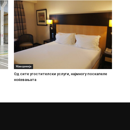
Македонија
Oд сите угостителски услуги, најмногу поскапеле
ноќевањата