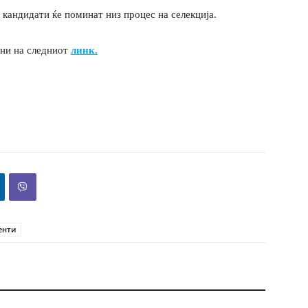
 кандидати ќе поминат низ процес на селекција.
уни на следниот
линк.
енти