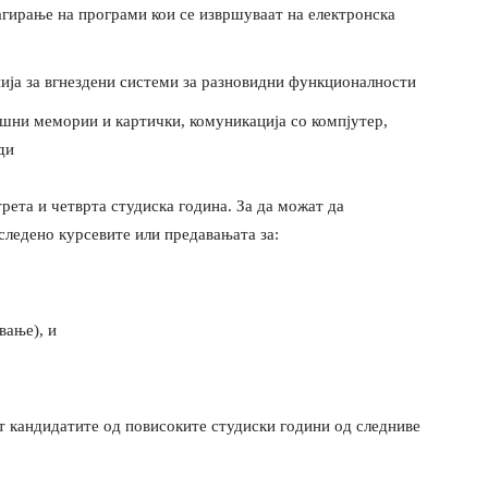
агирање на програми кои се извршуваат на електронска
ија за вгнездени системи за разновидни функционалности
шни мемории и картички, комуникација со компјутер,
ди
трета и четврта студиска година. За да можат да
следено курсевите или предавањата за:
вање), и
т кандидатите од повисоките студиски години од следниве