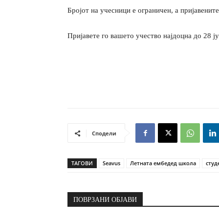
Бројот на учесници е ограничен, а пријавените
Пријавете го вашето учество најдоцна до 28 ј
Сподели
ТАГОВИ
Seavus
Летната ембедед школа
студ
ПОВРЗАНИ ОБЈАВИ