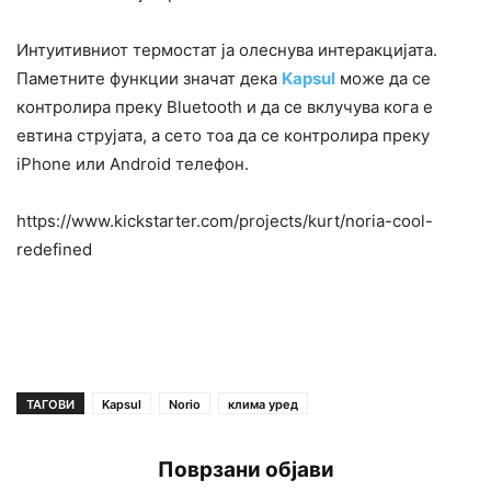
Интуитивниот термостат ја олеснува интеракцијата.
Паметните функции значат дека
Kapsul
може да се
контролира преку Вluetooth и да се вклучува кога е
евтина струјата, а сето тоа да се контролира преку
iPhone или Android телефон.
https://www.kickstarter.com/projects/kurt/noria-cool-
redefined
ТАГОВИ
Kapsul
Norio
клима уред
Поврзани објави