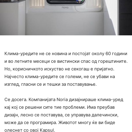
Клима-уредите не се новина и постојат околу 60 години
и во летните месеци се вистински спас од горештините.
Но, корисничкото искуство не секогаш е пријатно.
Најчесто клима-уредите се големи, не се убави на
изглед, гласни се и тешки за поставување.
Се досега. Компанијата Noria дизајнираше клима-уред
кај кој се решени сите тие проблеми. Има преубав
дизајн, лесно се поставува, се управува далечински,
може да се програмира. Животот многу ќе ви биде
олеснет со овој Kapsul.