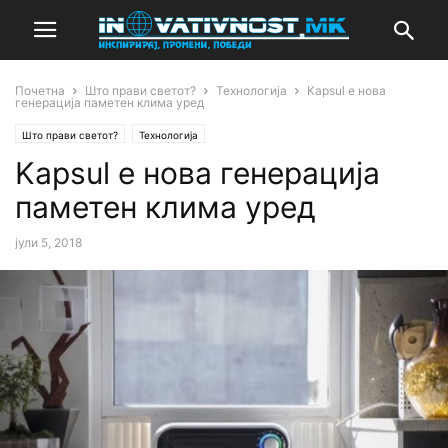
Почетна
Што прави светот?
Технологија
Kapsul е нова
генерација паметен клима уред
Што прави светот?
Технологија
Kapsul е нова генерација
паметен клима уред
јули 5, 2018