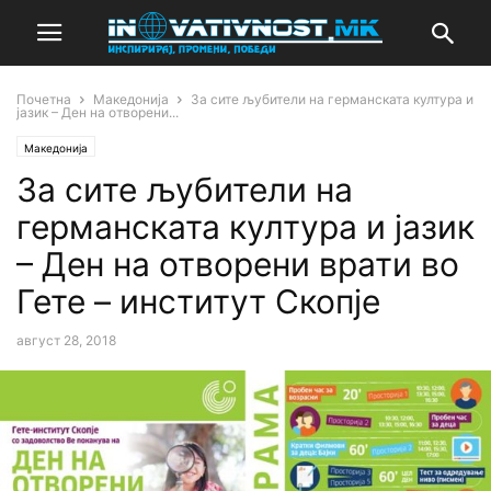
Почетна
Македонија
За сите љубители на германската култура и
јазик – Ден на отворени...
Македонија
За сите љубители на
германската култура и јазик
– Ден на отворени врати во
Гете – институт Скопје
август 28, 2018