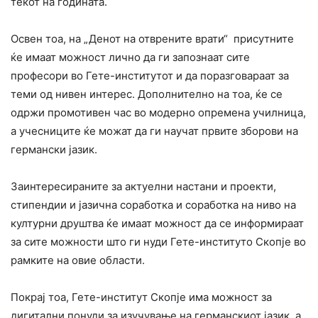
текот на годината.
Освен тоа, на „Денот на отврените врати“ присутните
ќе имаат можност лично да ги запознаат сите
професори во Гете-институтот и да поразговараат за
теми од нивен интерес. Дополнително на тоа, ќе се
одржи промотивен час во модерно опремена училница,
а учесниците ќе можат да ги научат првите зборови на
германски јазик.
Заинтересираните за актуелни настани и проекти,
стипендии и јазична соработка и соработка на ниво на
културни друштва ќе имаат можност да се информираат
за сите можности што ги нуди Гете-институто Скопје во
рамките на овие области.
Покрај тоа, Гете-институт Скопје има можност за
дигитални понуди за изучување на германскиот јазик, а