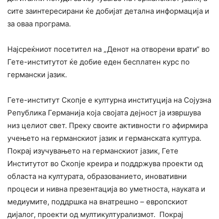
сите заинтересирани ќе добијат детална информација и
за оваа програма.
Најсреќниот посетител на „Денот на отворени врати“ во
Гете-институтот ќе добие еден бесплатен курс по
германски јазик.
Гете-институт Скопје е културна институција на Сојузна
Република Германија која својата дејност ја извршува
низ целиот свет. Преку своите активности го афирмира
учењето на германскиот јазик и германската култура.
Покрај изучувањето на германскиот јазик, Гете
Институтот во Скопје креира и поддржува проекти од
областа на културата, образованието, иновативни
процеси и нивна презентација во уметноста, науката и
медиумите, поддршка на внатрешно – европскиот
дијалог, проекти од мултикултурализмот. Покрај