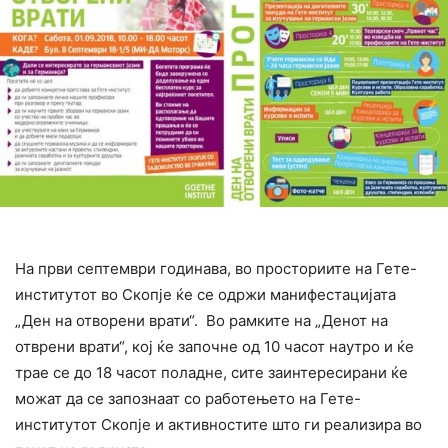
На први септември годинава, во просториите на Гете-
институтот во Скопје ќе се одржи манифестацијата
„Ден на отворени врати“. Во рамките на „Денот на
отврени врати“, кој ќе започне од 10 часот наутро и ќе
трае се до 18 часот поладне, сите заинтересирани ќе
можат да се запознаат со работењето на Гете-
институтот Скопје и активностите што ги реализира во