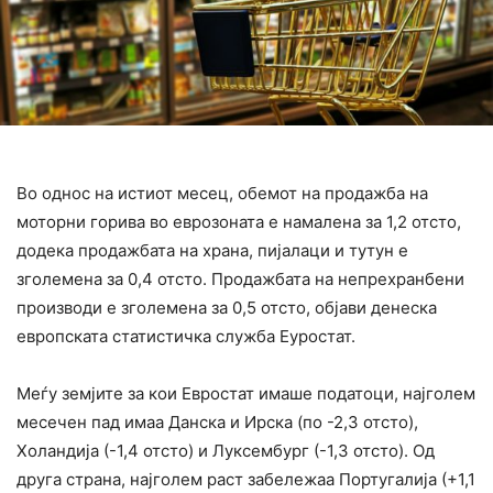
Во однос на истиот месец, обемот на продажба на
моторни горива во еврозоната е намалена за 1,2 отсто,
додека продажбата на храна, пијалаци и тутун е
зголемена за 0,4 отсто. Продажбата на непрехранбени
производи е зголемена за 0,5 отсто, објави денеска
европската статистичка служба Еуростат.
Меѓу земјите за кои Евростат имаше податоци, најголем
месечен пад имаа Данска и Ирска (по -2,3 отсто),
Холандија (-1,4 отсто) и Луксембург (-1,3 отсто). Од
друга страна, најголем раст забележаа Португалија (+1,1