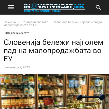
Почетна
Што прави светот?
Словенија бележи најголем пад на
малопродажбата во ЕУ
Што прави светот?
Словенија бележи најголем
пад на малопродажбата во
ЕУ
септември 7, 2023