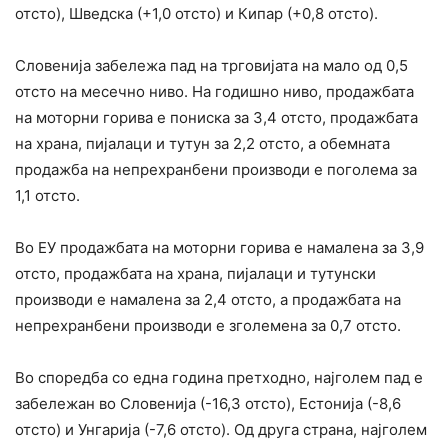
отсто), Шведска (+1,0 отсто) и Кипар (+0,8 отсто).
Словенија забележа пад на трговијата на мало од 0,5
отсто на месечно ниво. На годишно ниво, продажбата
на моторни горива е пониска за 3,4 отсто, продажбата
на храна, пијалаци и тутун за 2,2 отсто, а обемната
продажба на непрехранбени производи е поголема за
1,1 отсто.
Во ЕУ продажбата на моторни горива е намалена за 3,9
отсто, продажбата на храна, пијалаци и тутунски
производи е намалена за 2,4 отсто, а продажбата на
непрехранбени производи е зголемена за 0,7 отсто.
Во споредба со една година претходно, најголем пад е
забележан во Словенија (-16,3 отсто), Естонија (-8,6
отсто) и Унгарија (-7,6 отсто). Од друга страна, најголем