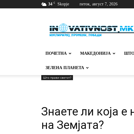
C
34
Skopje
петок, август 7, 2026
Иновативност
ПОЧЕТНА
МАКЕДОНИЈА
ШТО
ЗЕЛЕНА ПЛАНЕТА
Што прави светот?
Знаете ли која е
на Земјата?