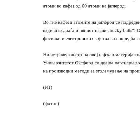
атоми во кафез од 60 атоми на јаглерод.
Во тие кафези атомите на јаглерод се подреден
каде што доаѓа и нвниот назив „bucky balls“.
фисички и електронски својства во споредба с
Ни истражувањето на овој најскап материјал н
Универзитетот Оксфорд со двајца партнери до
на производни методи за зголемување на прои
(N1)
(фото: )