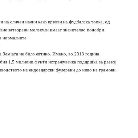
и на сличен начин како врвови на фудбалска топка, од
 Овие затворени молекули имаат значително подобри
о нормалните.
а Земјата не било евтино. Имено, во 2013 година
бил 1,5 милиони фунти истражувачка поддршка за развој
зводството на ендоедарски фулерени до ниво на грамови.