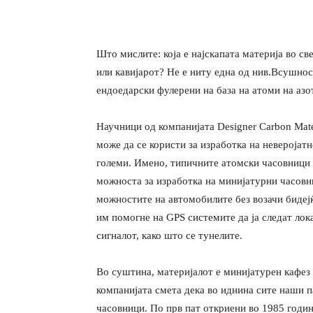
Што мислите: која е најскапата материја во с
или кавијарот? Не е ниту една од нив.Всушност,
ендоедарски фулерени на база на атоми на азо
Научници од компанијата Designer Carbon Mate
може да се користи за изработка на неверојат
големи. Имено, типичните атомски часовници с
можноста за изработка на минијатурни часовн
можностите на автомобилите без возачи бидеј
им помогне на GPS системите да ја следат лок
сигналот, како што се тунелите.
Во суштина, материјалот е минијатурен кафез 
компанијата смета дека во иднина сите наши 
часовници. По прв пат откриени во 1985 годин