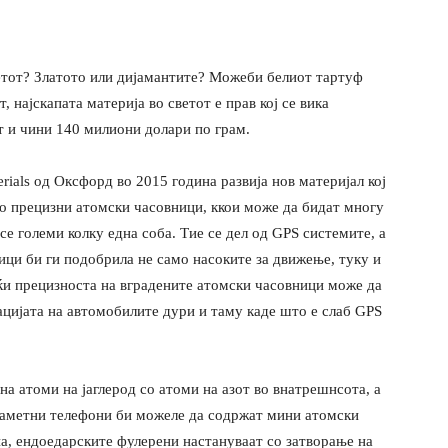
ветот? Златото или дијамантите? Можеби белиот тартуф
 најскапата материја во светот е прав кој се вика
т и чини 140 милиони долари по грам.
rials од Оксфорд во 2015 година развија нов материјал кој
но прецизни атомски часовници, ккои може да бидат многу
е големи колку една соба. Тие се дел од GPS системите, а
ици би ги подобрила не само насоките за движење, туку и
ќи прецизноста на вградените атомски часовници може да
ацијата на автомобилите дури и таму каде што е слаб GPS
на атоми на јаглерод со атоми на азот во внатрешнсота, а
паметни телефони би можеле да содржат мини атомски
а, ендоедарските фулерени настануваат со затворање на