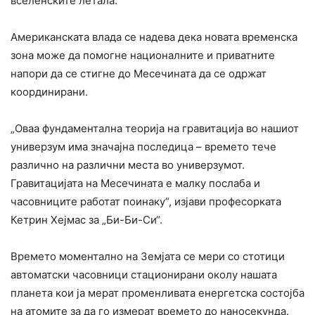
вселенските летала.
Американската влада се надева дека новата временска
зона може да помогне националните и приватните
напори да се стигне до Месечината да се одржат
координирани.
„Оваа фундаментална теорија на гравитација во нашиот
универзум има значајна последица – времето тече
различно на различни места во универзумот.
Гравитацијата на Месечината е малку послаба и
часовниците работат поинаку“, изјави професорката
Кетрин Хејмас за „Би-Би-Си“.
Времето моментално на Земјата се мери со стотици
автоматски часовници стационирани околу нашата
планета кои ја мерат променливата енергетска состојба
на атомите за да го измерат времето до наносекунда.