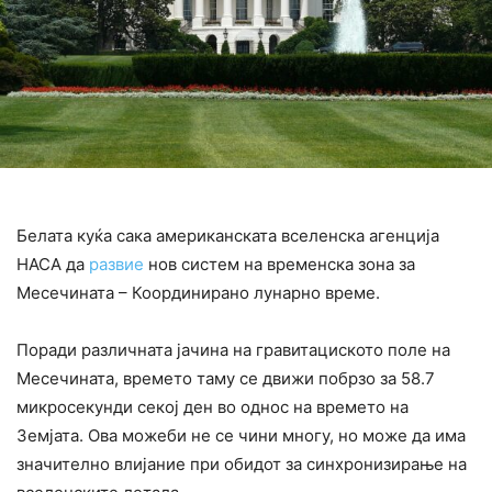
Белата куќа сака американската вселенска агенција
НАСА да
развие
нов систем на временска зона за
Месечината – Координирано лунарно време.
Поради различната јачина на гравитациското поле на
Месечината, времето таму се движи побрзо за 58.7
микросекунди секој ден во однос на времето на
Земјата. Ова можеби не се чини многу, но може да има
значително влијание при обидот за синхронизирање на