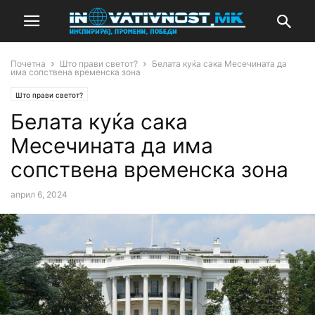
Почетна
Што прави светот?
Белата куќа сака Месечината да
има сопствена временска зона
Што прави светот?
Белата куќа сака
Месечината да има
сопствена временска зона
април 6, 2024