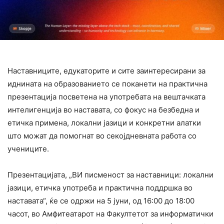
Наставниците, едукаторите и сите заинтересирани за
иднината на образованието се поканети на практична
презентација посветена на употребата на вештачката
интелигенција во наставата, со фокус на безбедна и
етичка примена, локални јазици и конкретни алатки
што можат да помогнат во секојдневната работа со
учениците.
Презентацијата, „ВИ писменост за наставници: локални
јазици, етичка употреба и практична поддршка во
наставата“, ќе се одржи на 5 јуни, од 16:00 до 18:00
часот, во Амфитеатарот на Факултетот за информатички