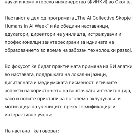
науки и компјутерско инженерство (ФИНКИ) во Скопје.
Настанот е дел од програмата „The AI Collective Skopje |
Humans in AI Week“ и ќе обедини наставници,
едукатори, директори на училишта, истражувачи и
професионалци заинтересирани за иднината на
образованието во време на забрзан технолошки развој.
Во фокусот ќе бидат практичната примена на ВИ алатки
во наставата, поддршката на локални јазици,
дигиталната и медиумската писменост, етичките
аспекти на користењето на вештачката интелигенција,
како и новите пристапи за поголемо вклучување и
мотивација на учениците преку гејмификација и
интерактивно учење.
На настанот ќе говорат: