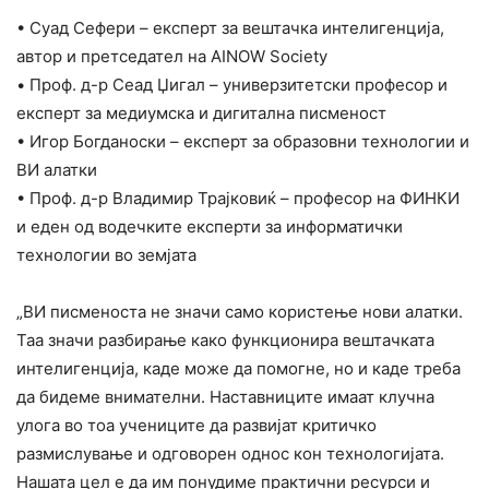
• Суад Сефери – експерт за вештачка интелигенција,
автор и претседател на AINOW Society
• Проф. д-р Сеад Џигал – универзитетски професор и
експерт за медиумска и дигитална писменост
• Игор Богданоски – експерт за образовни технологии и
ВИ алатки
• Проф. д-р Владимир Трајковиќ – професор на ФИНКИ
и еден од водечките експерти за информатички
технологии во земјата
„ВИ писменоста не значи само користење нови алатки.
Таа значи разбирање како функционира вештачката
интелигенција, каде може да помогне, но и каде треба
да бидеме внимателни. Наставниците имаат клучна
улога во тоа учениците да развијат критичко
размислување и одговорен однос кон технологијата.
Нашата цел е да им понудиме практични ресурси и