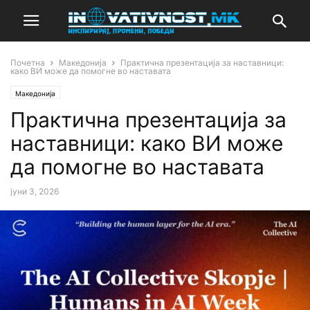
Почетна
Македонија
Практична презентација за наставници:
како ВИ може да помогне во наставата
Македонија
Практична презентација за
наставници: како ВИ може
да помогне во наставата
јуни 3, 2026