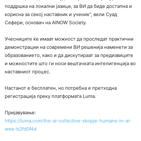
поддршка на локални јазици, за ВИ да биде достапна и
корисна за секој наставник и ученик“, вели Суад
Сефери, основач на AINOW Society.
Учесниците ќе имаат можност да проследат практични
демонстрации на современи ВИ решенија наменети за
образованието, како и да дискутираат за предизвиците
и можностите што ги носи вештачката интелигенција во
наставниот процес.
Настанот е бесплатен, но потребна е претходна
регистрација преку платформата Luma.
Пријавување:
https://luma.com/the-ai-collective-skopje-humans-in-ai-
wee-b2fd0f4d