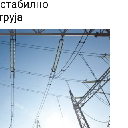
 стабилно
труја