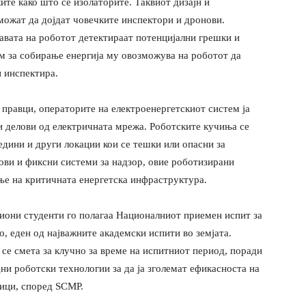
ите како што се изолаторите. Таквиот дизајн ѝ
можат да дојдат човечките инспектори и дронови.
авата на роботот детектираат потенцијални грешки и
м за собирање енергија му овозможува на роботот да
и инспектира.
правци, операторите на електроенергетскиот систем ја
 делови од електричната мрежа. Роботските кучиња се
едини и други локации кои се тешки или опасни за
ови и фиксни системи за надзор, овие роботизирани
е на критичната енергетска инфраструктура.
лиони студенти го полагаа Националниот приемен испит за
о, еден од најважните академски испити во земјата.
се смета за клучно за време на испитниот период, поради
и роботски технологии за да ја зголемат ефикасноста на
зици, според SCMP.