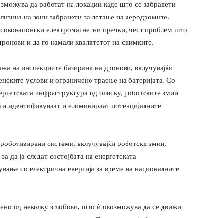
озможува да работат на локации каде што се забранети
близина на зони забранети за летање на аеродромите.
исоконапонски електромагнетни пречки, чест проблем што
дронови и да го намали квалитетот на снимките.
ања на инспекциите базирани на дронови, вклучувајќи
енските услови и ограничено траење на батеријата. Со
ргетската инфраструктура од блиску, роботските змии
 ги идентификуваат и елиминираат потенцијалните
 роботизирани системи, вклучувајќи роботски змии,
за да ја следат состојбата на енергетската
ување со електрична енергија за време на националните
ено од неколку зглобови, што ѝ овозможува да се движи