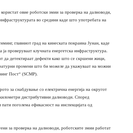
 користат овие роботски змии за проверка на далноводи,
 инфраструктурата во средини каде што употребата на
нминг, главниот град на кинеската покраина Јунан, каде
а ја проверуваат клучната енергетска инфраструктура.
т да детектираат дефекти како што се скршени жици,
ратурни промени што би можеле да укажуваат на можни
нинг Пост“ (SCMP).
рото за снабдување со електрична енергија на округот
 километри дистрибутивни далноводи. Според
и пати поголема ефикасност на инспекцијата од
тени за проверка на далноводи, роботските змии работат