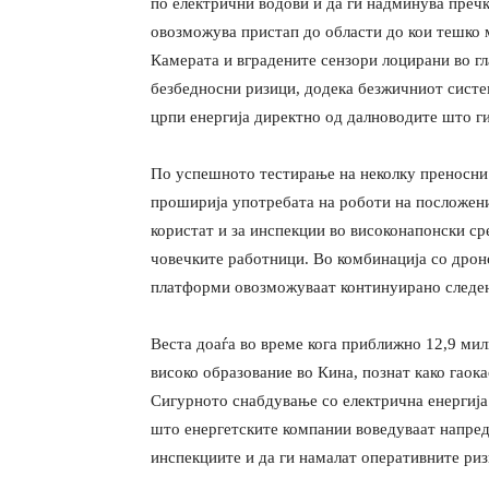
по електрични водови и да ги надминува пречк
овозможува пристап до области до кои тешко 
Камерата и вградените сензори лоцирани во гл
безбедносни ризици, додека безжичниот систе
црпи енергија директно од далноводите што г
По успешното тестирање на неколку преносни 
проширија употребата на роботи на посложени
користат и за инспекции во високонапонски ср
човечките работници. Во комбинација со дрон
платформи овозможуваат континуирано следењ
Веста доаѓа во време кога приближно 12,9 ми
високо образование во Кина, познат како гаока
Сигурното снабдување со електрична енергија 
што енергетските компании воведуваат напредн
инспекциите и да ги намалат оперативните ри