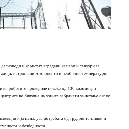
 далноводи и користат вградени камери и сензори за
и жици, истрошени компоненти и необични температури.
ите, роботите провериле повеќе од 130 километри
центрите во близина на зоните забранети за летање околу
нспекции и ја намалува потребата од трудоинтензивни и
игурноста и безбедноста.