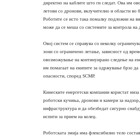
директно на каблите што ги следат. Ова им ов
летови со дронови, вклучително и области во 
Роботите се исто така помалку подложни на в
може да се меша со системите за контрола на 
Овој систем се справува со неколку ограничув
зони со ограничено летање, зависност од врем
овозможување на континуирано следење на ене
им помагаат на екипите за одржување брзо да
опасности, според SCMP.
Кинеските енергетски компании користат низа
роботски кучиња, дронови и камери за надзор, 
инфраструктура и да обезбедат сигурно снабд
испити за прием на колеџ.
Роботската змија има флексибилно тело состав