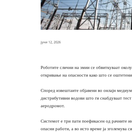
јуни 12, 2026
Роботите слични на змии се обвиткуваат околу
откривање на опасности како што се оштетен
Според извештаите објавени во онлајн медиум
дистрибутивни водови што ги снабдуваат тест 
аеродромот.
Системот е три пати поефикасен од рачните и
опасни работи, а во исто време ја зголемува с