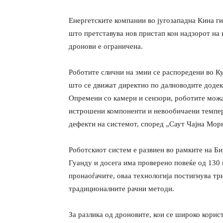
Енергетските компании во југозападна Кина ги
што претставува нов пристап кон надзорот на
дронови е ограничена.
Роботите слични на змии се распоредени во Ку
што се движат директно по далноводите додек
Опремени со камери и сензори, роботите можа
истрошени компоненти и невообичаени темпе
дефекти на системот, според „Саут Чајна Мор
Роботскиот систем е развиен во рамките на Би
Гуанду и досега има проверено повеќе од 130
пронаоѓачите, оваа технологија постигнува тр
традиционалните рачни методи.
За разлика од дроновите, кои се широко корис