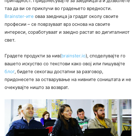
припадност. Придонесувајте за заедницата и дозволете
таа да ви се приклучи во градењето вредности.
Brainster-ите
оваа заедница ја градат околу своите
професии – се поврзуваат врз основа на своите
интереси, соработуваат и заедно растат во дигиталниот
свет.
Градете продукти за нив(
brainster.io
), споделувајте го
вашето искуство со текстови како овој или пишувајте
блог
, бидете секогаш достапни за разговор,
придонесете за остварување на нивните соништата и не
очекувајте ништо за возврат.