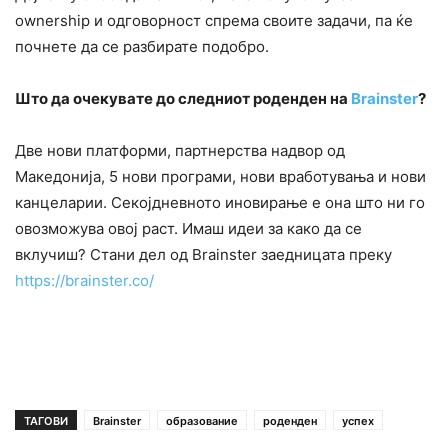
ownership и одговорност спрема своите задачи, па ќе
почнете да се разбирате подобро.
Што да очекувате до следниот роденден на
Brainster
?
Две нови платформи, партнерства надвор од
Македонија, 5 нови програми, нови вработувања и нови
канцеларии. Секојдневното иновирање е она што ни го
овозможува овој раст. Имаш идеи за како да се
вклучиш? Стани дел од Brainster заедницата преку
https://brainster.co/
ТАГОВИ
Brainster
образование
роденден
успех