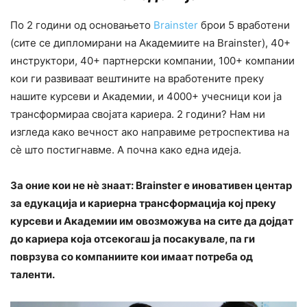
По 2 години од основањето
Brainster
брои 5 вработени
(сите се дипломирани на Академиите на Brainster), 40+
инструктори, 40+ партнерски компании, 100+ компании
кои ги развиваат вештините на вработените преку
нашите курсеви и Академии, и 4000+ учесници кои ја
трансформираа својата кариера. 2 години? Нам ни
изгледа како вечност ако направиме ретроспектива на
сè што постигнавме. А почна како една идеја.
За оние кои не нè знаат: Brainster е иновативен центар
за едукација и кариерна трансформација кој преку
курсеви и Академии им овозможува на сите да дојдат
до кариера која отсекогаш ја посакувале, па ги
поврзува со компаниите кои имаат потреба од
таленти.