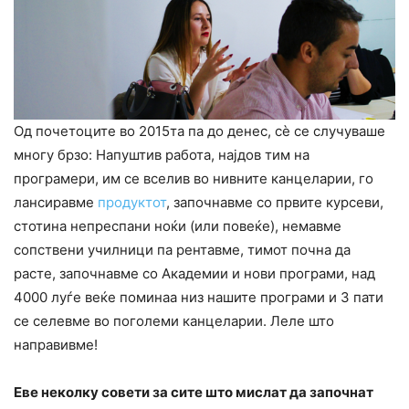
Од почетоците во 2015та па до денес, сè се случуваше
многу брзо: Напуштив работа, најдов тим на
програмери, им се вселив во нивните канцеларии, го
лансиравме
продуктот
, започнавме со првите курсеви,
стотина непреспани ноќи (или повеќе), немавме
сопствени училници па рентавме, тимот почна да
расте, започнавме со Академии и нови програми, над
4000 луѓе веќе поминаа низ нашите програми и 3 пати
се селевме во поголеми канцеларии. Леле што
направивме!
Еве неколку совети за сите што мислат да започнат