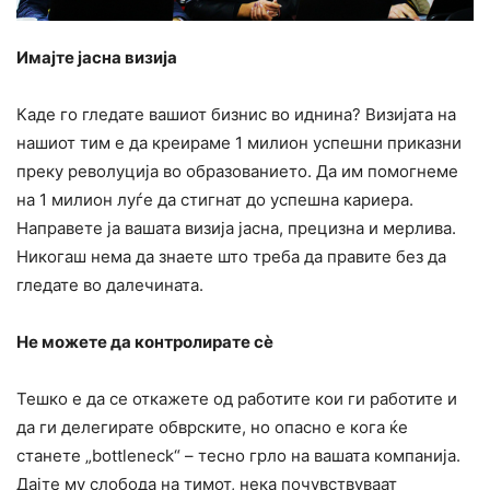
Имајте јасна визија
Каде го гледате вашиот бизнис во иднина? Визијата на
нашиот тим е да креираме 1 милион успешни приказни
преку револуција во образованието. Да им помогнеме
на 1 милион луѓе да стигнат до успешна кариера.
Направете ја вашата визија јасна, прецизна и мерлива.
Никогаш нема да знаете што треба да правите без да
гледате во далечината.
Не можете да контролирате сè
Тешко е да се откажете од работите кои ги работите и
да ги делегирате обврските, но опасно е кога ќе
станете „bottleneck“ – тесно грло на вашата компанија.
Дајте му слобода на тимот, нека почувствуваат