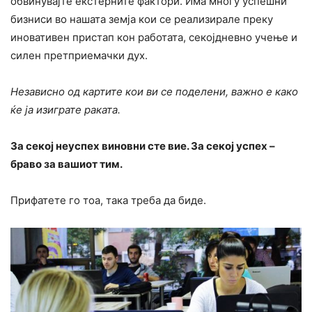
обвинувајте екстерните фактори. Има многу успешни
бизниси во нашата земја кои се реализирале преку
иновативен пристап кон работата, секојдневно учење и
силен претприемачки дух.
Независно од картите кои ви се поделени, важно е како
ќе ја изиграте раката.
За секој неуспех виновни сте вие. За секој успех –
браво за вашиот тим.
Прифатете го тоа, така треба да биде.