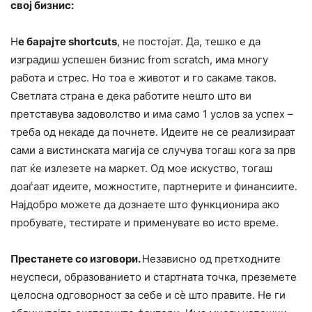
свој бизнис:
Н
е барајте shortcuts
, не постојат. Да, тешко е да
изградиш успешен бизнис from scratch, има многу
работа и стрес. Но тоа е животот и го сакаме таков.
Светлата страна е дека работите нешто што ви
претставува задоволство и има само 1 услов за успех –
треба од некаде да почнете. Идеите не се реализираат
сами а вистинската магија се случува тогаш кога за прв
пат ќе излезете на маркет. Од мое искуство, тогаш
доаѓаат идеите, можностите, партнерите и финансиите.
Најдобро можете да дознаете што функционира ако
пробувате, тестирате и применувате во исто време.
Престанете со изговори.
Независно од претходните
неуспеси, образованието и стартната точка, преземете
целосна одговорност за себе и сè што правите. Не ги