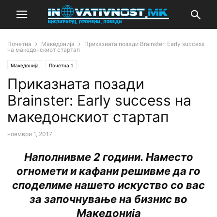
Почетна
Македонија
Приказната позади Brainster: Early success
на македонскиот стартап
Македонија
Почетна 1
Приказната позади
Brainster: Early success на
македонскиот стартап
ноември 1, 2017
Наполнивме 2 години. Наместо
огномети и кафани решивме да го
споделиме нашето искуство со вас
за започнување на бизнис во
Македонија