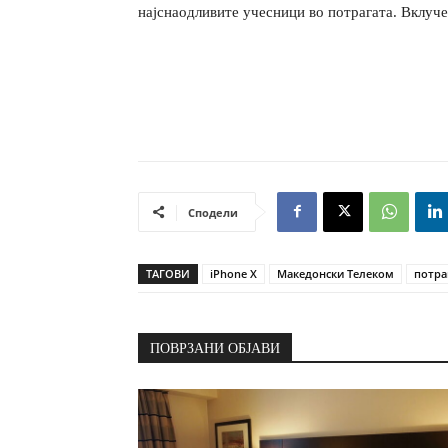
најснаодливите учесници во потрагата. Вклучет
Сподели
ТАГОВИ
iPhone X
Македонски Телеком
потра
ПОВРЗАНИ ОБЈАВИ