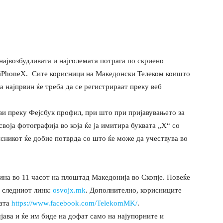
највозбудливата и најголемата потрага по скриено
 iPhoneX. Сите корисници на Македонски Телеком коишто
га најпрвин ќе треба да се регистрираат преку веб
ави преку Фејсбук профил, при што при пријавувањето за
своја фотографија во која ќе ја имитира буквата „X“ со
исникот ќе добие потврда со што ќе може да учествува во
дина во 11 часот на плоштад Македонија во Скопје. Повеќе
а следниот линк:
osvojx.mk
. Дополнително, корисниците
цата
https://www.facebook.com/TelekomMK/
.
ава и ќе им биде на дофат само на најупорните и