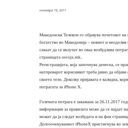
ноември 19, 2017
Македонски Телеком го објавува почетокот на 
богатство во Македонија – новиот и неодолив
сакаат да се вклучат во оваа возбудлива потра
страницата osvojx.mk.
Регистрацијата, која започнува денеска, се пр
натпреварот корисникот треба јавно да објави 
своето тело. Доколку пријавата е валидна, кор
потрагата за iPhone X.
Големата потрага е закажана за 26.11.2017 го
информации за правилата може да се најдат н
можат да ја следат возбудата и на фан страни
Долгоочекуваниот iPhoneX пристигнува во земј