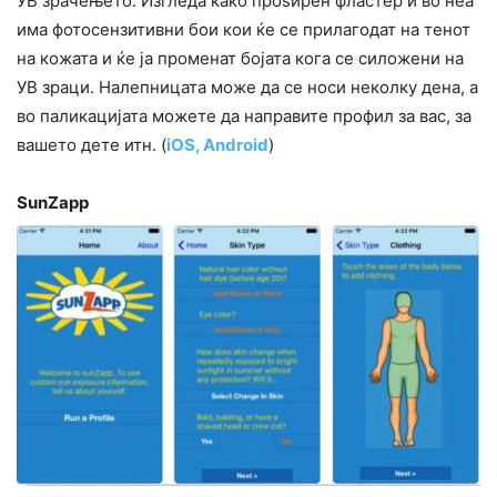
УВ зрачењето. Изгледа како проѕирен фластер и во неа
има фотосензитивни бои кои ќе се прилагодат на тенот
на кожата и ќе ја променат бојата кога се силожени на
УВ зраци. Налепницата може да се носи неколку дена, а
во паликацијата можете да направите профил за вас, за
вашето дете итн. (
iOS,
Android
)
SunZapp