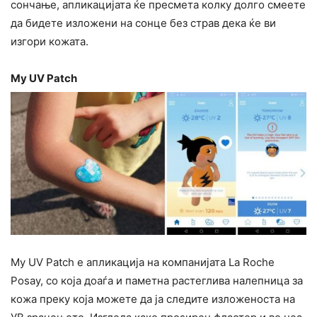
сончање, апликацијата ќе пресмета колку долго смеете
да бидете изложени на сонце без страв дека ќе ви
изгори кожата.
My UV Patch
My UV Patch е апликација на компанијата La Roche
Posay, со која доаѓа и паметна растеглива налепница за
кожа преку која можете да ја следите изложеноста на