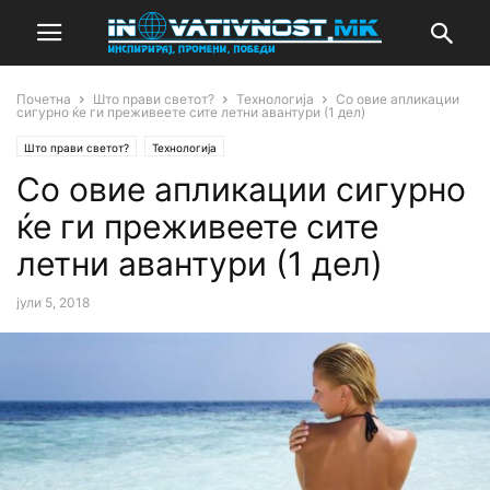
Почетна
Што прави светот?
Технологија
Со овие апликации
сигурно ќе ги преживеете сите летни авантури (1 дел)
Што прави светот?
Технологија
Со овие апликации сигурно
ќе ги преживеете сите
летни авантури (1 дел)
јули 5, 2018