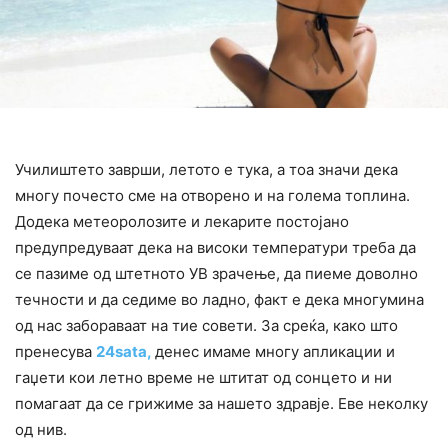
Училиштето заврши, летото е тука, а тоа значи дека
многу почесто сме на отворено и на голема топлина.
Додека метеоролозите и лекарите постојано
предупредуваат дека на високи температури треба да
се пазиме од штетното УВ зрачење, да пиеме доволно
течности и да седиме во ладно, факт е дека многумина
од нас забораваат на тие совети. За среќа, како што
пренесува
24sata,
денес имаме многу апликации и
гаџети кои летно време не штитат од сонцето и ни
помагаат да се грижиме за нашето здравје. Еве неколку
од нив.