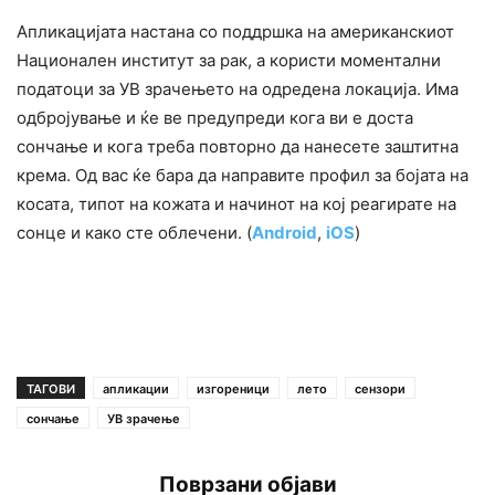
Апликацијата настана со поддршка на американскиот
Национален институт за рак, а користи моментални
податоци за УВ зрачењето на одредена локација. Има
одбројување и ќе ве предупреди кога ви е доста
сончање и кога треба повторно да нанесете заштитна
крема. Од вас ќе бара да направите профил за бојата на
косата, типот на кожата и начинот на кој реагирате на
сонце и како сте облечени. (
Android
,
iOS
)
ТАГОВИ
апликации
изгореници
лето
сензори
сончање
УВ зрачење
Поврзани објави