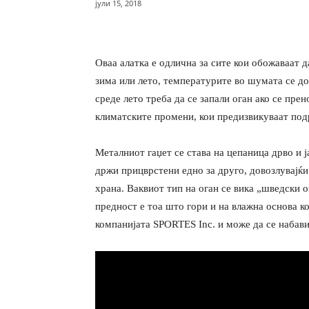
јули 15, 2018
Оваа алатка е одлична за сите кои обожаваат д
зима или лето, температурите во шумата се до
среде лето треба да се запали оган ако се пре
климатските промени, кои предизвикуваат под
Металниот гаџет се става на цепаница дрво и ј
држи прицврстени едно за друго, довозлувајќи
храна. Ваквиот тип на оган се вика „шведски 
предност е тоа што гори и на влажна основа к
компанијата SPORTES Inc. и може да се набави 