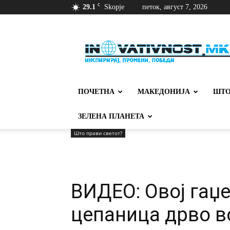
C
29.1
Skopje
петок, август 7, 2026
Иновативност
ПОЧЕТНА
МАКЕДОНИЈА
ШТО
ЗЕЛЕНА ПЛАНЕТА
Што прави светот?
ВИДЕО: Овој гаџе
цепаница дрво в