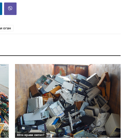
и оган
Што прави светот?