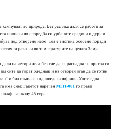
а кампуваат во природа. Без разлика дали се работи за
ста пониски во споредба со урбаните средини и дури и
ноќува под отворено небо. Тоа е вистина особено поради
растични разлики во температурите на целата Земја.
а дели на четири дела без тие да се распаднат и притоа ги
 им сите да горат одеднаш и на отворен оган да се готви
оган“ и бил измислен од шведски војници. Уште една
ога има снег. Гаџетот наречен
MITI-001
го прави
онлајн за околу 45 евра.