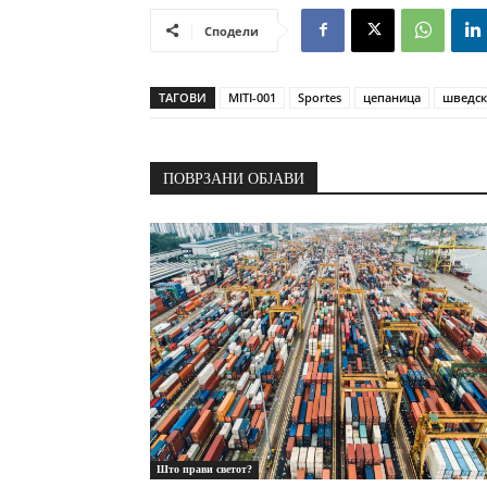
Сподели
ТАГОВИ
MITI-001
Sportes
цепаница
шведск
ПОВРЗАНИ ОБЈАВИ
Што прави светот?