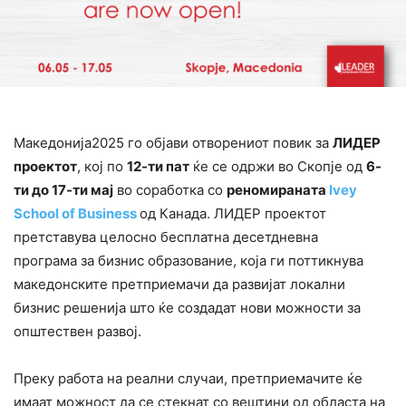
Македонија2025 го објави отворениот повик за
ЛИДЕР
проектот
, кој по
12-ти пат
ќе се одржи во Скопје од
6-
ти до 17-ти мај
во соработка со
реномираната
Ivey
School of Business
од Канада. ЛИДЕР проектот
претставува целосно бесплатна десетдневна
програма за бизнис образование, која ги поттикнува
македонските претприемачи да развијат локални
бизнис решенија што ќе создадат нови можности за
општествен развој.
Преку работа на реални случаи, претприемачите ќе
имаат можност да се стекнат со вештини од областа на