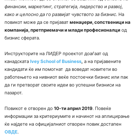
финансии, маркетинг, стратегија, лидерство и развој,
како
и целосно
да го развијат чувство
то
за бизнис
. На
повикот може да се пријават
менаџери, сопственици на
компанија, претприемачи и
млади професионалци
од
бизнис сферата.
Инструкторите на ЛИДЕР проектот доаѓаат од
канадската
Ivey School of Business
,
а на пријавените
кандидати ќе им помогнат да воведат новитети во
работењето на нивниот веќе постоечки бизнис или пак
да ги претворат своите идеи во успешни бизниси на
пазарот.
Повикот е отворен до
10-ти април 2019
. Повеќе
информации за критериумите и начинот на аплицирање
ќе најдете на официјалниот отворен повик достапен
ОВДЕ
.