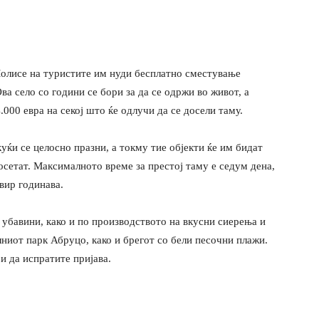
олисе на туристите им нуди бесплатно сместување
ва село со години се бори за да се одржи во живот, а
000 евра на секој што ќе одлучи да се досели таму.
ќи се целосно празни, а токму тие објекти ќе им бидат
посетат. Максималното време за престој таму е седум дена,
вир годинава.
убавини, како и по производството на вкусни сиерења и
лниот парк Абруцо, како и брегот со бели песочни плажи.
и да испратите пријава.