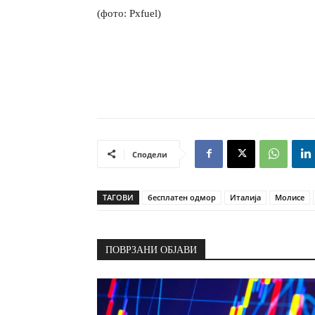
(фото: Pxfuel)
Сподели
ТАГОВИ
бесплатен одмор
Италија
Молисе
ПОВРЗАНИ ОБЈАВИ