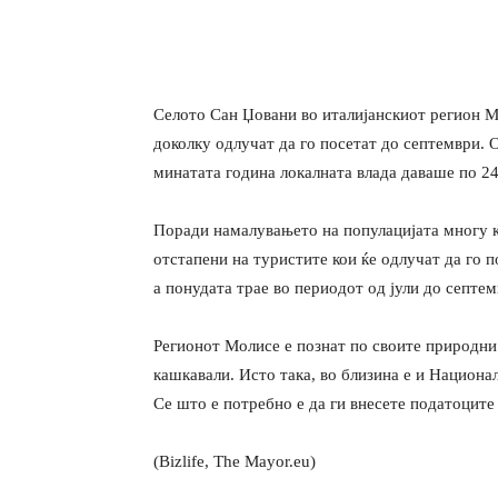
Селото Сан Џовани во италијанскиот регион М
доколку одлучат да го посетат до септември. О
минатата година локалната влада даваше по 24.
Поради намалувањето на популацијата многу ку
отстапени на туристите кои ќе одлучат да го 
а понудата трае во периодот од јули до септем
Регионот Молисе е познат по своите природни 
кашкавали. Исто така, во близина е и Национа
Се што е потребно е да ги внесете податоците 
(Bizlife, The Mayor.eu)