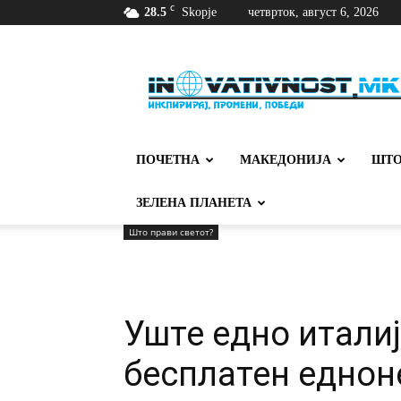
C
28.5
Skopje
четврток, август 6, 2026
Иновативност
ПОЧЕТНА
МАКЕДОНИЈА
ШТО
ЗЕЛЕНА ПЛАНЕТА
Што прави светот?
Уште едно итали
бесплатен еднон