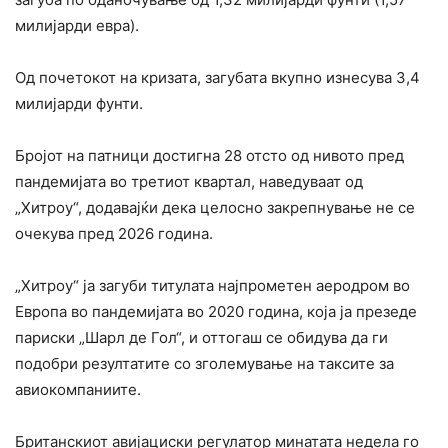
милијарди евра).
Од почетокот на кризата, загубата вкупно изнесува 3,4
милијарди фунти.
Бројот на патници достигна 28 отсто од нивото пред
пандемијата во третиот квартал, наведуваат од
„Хитроу“, додавајќи дека целосно закрепнување не се
очекува пред 2026 година.
„Хитроу“ ја загуби титулата најпрометен аеродром во
Европа во пандемијата во 2020 година, која ја презеде
париски „Шарл де Гол“, и оттогаш се обидува да ги
подобри резултатите со зголемување на таксите за
авиокомпаниите.
Британскиот авијациски регулатор минатата недела го