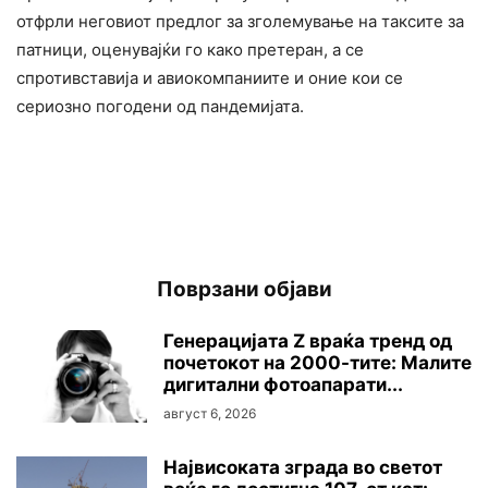
отфрли неговиот предлог за зголемување на таксите за
патници, оценувајќи го како претеран, а се
спротивставија и авиокомпаниите и оние кои се
сериозно погодени од пандемијата.
Поврзани објави
Генерацијата Z враќа тренд од
почетокот на 2000-тите: Малите
дигитални фотоапарати...
август 6, 2026
Највисоката зграда во светот