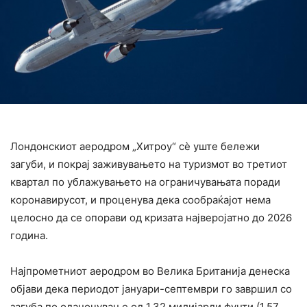
Лондонскиот аеродром „Хитроу“ сè уште бележи
загуби, и покрај заживувањето на туризмот во третиот
квартал по ублажувањето на ограничувањата поради
коронавирусот, и проценува дека сообраќајот нема
целосно да се опорави од кризата најверојатно до 2026
година.
Најпрометниот аеродром во Велика Британија денеска
објави дека периодот јануари-септември го завршил со
загуба по оданочување од 1,32 милијарди фунти (1,57