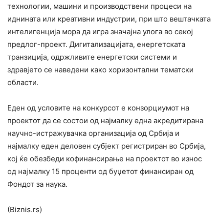
технологии, машини и производствени процеси на
иднината или креативни индустрии, при што вештачката
интелигенција мора да игра значајна улога во секој
предлог-проект. Дигитализацијата, енергетската
транзиција, одржливите енергетски системи и
здравјето се наведени како хоризонтални тематски
области.
Еден од условите на конкурсот е конзорциумот на
проектот да се состои од најмалку една акредитирана
научно-истражувачка организација од Србија и
најмалку еден деловен субјект регистриран во Србија,
кој ќе обезбеди кофинансирање на проектот во износ
од најмалку 15 проценти од буџетот финансиран од
Фондот за наука.
(Biznis.rs)