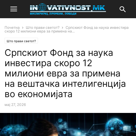
Почетна
Што прави светот?
Српскиот Фонд за наука инвестира
скоро 12 милиони евра за примена на...
Што прави светот?
Српскиот Фонд за наука
инвестира скоро 12
милиони евра за примена
на вештачка интелигенција
во економијата
мај 27, 2026