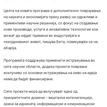
Целта на новата програма е дополнително поврзување
на науката и економијата преку развој на одржливи и
применливи научни решенија, со фокус на создавање
нови производи, услуги и иновативни технологии кои
можат да најдат примена во индустријата и
секојдневниот живот, пишува Бета, повикувајќи се на
eKapija.
Програмата поддржува применети истражувања во
сите научни области, додека проекти поврзани
исклучиво со основни истражувања на ниво на идеја
нема да бидат финансирани.
Сите проекти мора да вклучуваат една од
приоритетните домени – вештачка интелигенција,
храна за иднината, информациски и комуникациски