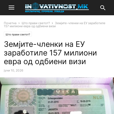
Почетна
Што прави светот?
Земјите-членки на ЕУ заработиле
157 милиони евра од одбиени визи
Што прави светот?
Земјите-членки на ЕУ
заработиле 157 милиони
евра од одбиени визи
јуни 10, 2026