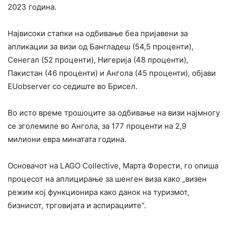
2023 година.
Највисоки стапки на одбивање беа пријавени за
апликации за визи од Бангладеш (54,5 проценти),
Сенегал (52 проценти), Нигерија (48 проценти),
Пакистан (46 проценти) и Ангола (45 проценти), објави
EUobserver со седиште во Брисел.
Во исто време трошоците за одбивање на визи најмногу
се зголемиле во Ангола, за 177 проценти на 2,9
милиони евра минатата година.
Основачот на LAGO Collective, Марта Форести, го опиша
процесот на аплицирање за шенген виза како „визен
режим кој функционира како данок на туризмот,
бизнисот, трговијата и аспирациите“.