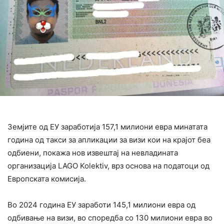
Земјите од ЕУ заработија 157,1 милиони евра минатата
година од такси за апликации за визи кои на крајот беа
одбиени, покажа нов извештај на невладината
организација LAGO Kolektiv, врз основа на податоци од
Европската комисија.
Во 2024 година ЕУ заработи 145,1 милиони евра од
одбивање на визи, во споредба со 130 милиони евра во