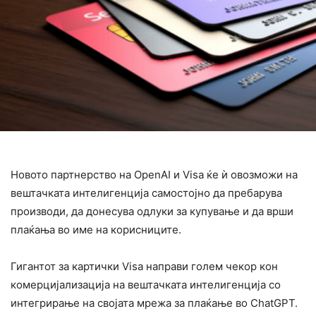
Новото партнерство на OpenAI и Visa ќе ѝ овозможи на
вештачката интелигенција самостојно да пребарува
производи, да донесува одлуки за купување и да врши
плаќања во име на корисниците.
Гигантот за картички Visa направи голем чекор кон
комерцијализација на вештачката интелигенција со
интегрирање на својата мрежа за плаќање во ChatGPT.