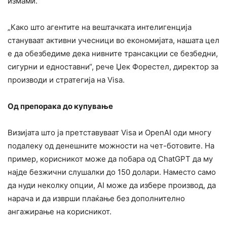
измами.
„Како што агентите на вештачката интелигенција
стануваат активни учесници во економијата, нашата цел
е да обезбедиме дека нивните трансакции се безбедни,
сигурни и едноставни“, рече Џек Форестел, директор за
производи и стратегија на Visa.
Од препорака до купување
Визијата што ја претставуваат Visa и OpenAI оди многу
подалеку од денешните можности на чет-ботовите. На
пример, корисникот може да побара од ChatGPT да му
најде безжични слушалки до 150 долари. Наместо само
да нуди неколку опции, AI може да избере производ, да
нарача и да изврши плаќање без дополнително
ангажирање на корисникот.