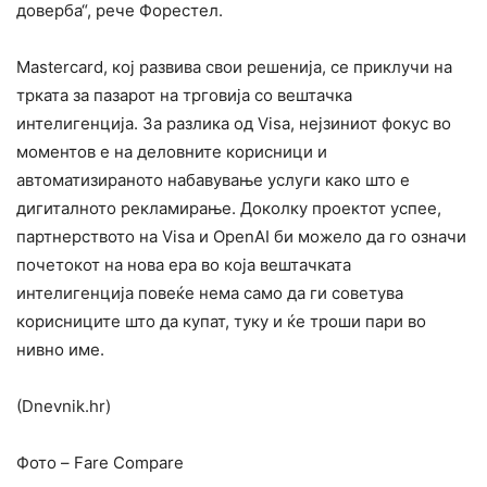
доверба“, рече Форестел.
Mastercard, кој развива свои решенија, се приклучи на
трката за пазарот на трговија со вештачка
интелигенција. За разлика од Visa, нејзиниот фокус во
моментов е на деловните корисници и
автоматизираното набавување услуги како што е
дигиталното рекламирање. Доколку проектот успее,
партнерството на Visa и OpenAI би можело да го означи
почетокот на нова ера во која вештачката
интелигенција повеќе нема само да ги советува
корисниците што да купат, туку и ќе троши пари во
нивно име.
(Dnevnik.hr)
Фото – Fare Compare