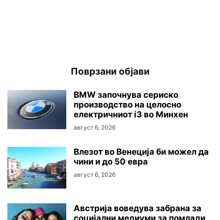
Поврзани објави
BMW започнува сериско
производство на целосно
електричниот i3 во Минхен
август 6, 2026
Влезот во Венеција би можел да
чини и до 50 евра
август 6, 2026
Австриjа воведува забрана за
социјални медиуми за помлади