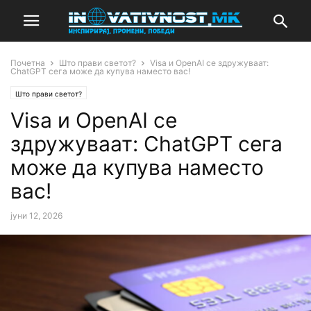
Почетна
Што прави светот?
Visa и OpenAI се здружуваат:
ChatGPT сега може да купува наместо вас!
Што прави светот?
Visa и OpenAI се
здружуваат: ChatGPT сега
може да купува наместо
вас!
јуни 12, 2026