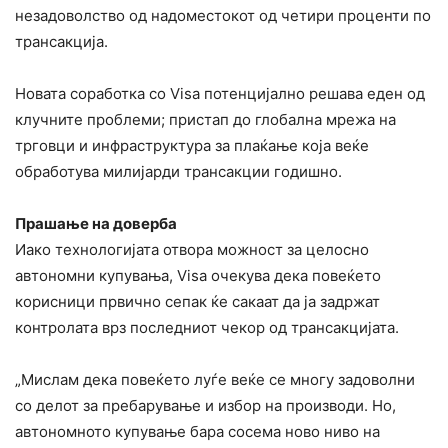
незадоволство од надоместокот од четири проценти по
трансакција.
Новата соработка со Visa потенцијално решава еден од
клучните проблеми; пристап до глобална мрежа на
трговци и инфраструктура за плаќање која веќе
обработува милијарди трансакции годишно.
Прашање на доверба
Иако технологијата отвора можност за целосно
автономни купувања, Visa очекува дека повеќето
корисници првично сепак ќе сакаат да ја задржат
контролата врз последниот чекор од трансакцијата.
„Мислам дека повеќето луѓе веќе се многу задоволни
со делот за пребарување и избор на производи. Но,
автономното купување бара сосема ново ниво на