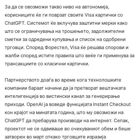
За да се овозможи такво ниво на автономија,
корисниците ќе ги поврзат своите Visa картички со
ChatGPT. Системот ќе вклучува заштитни мерки како
што се ограничувања на трошењето, задолжителни
сметки за одредени купувања и список на одобрени
трговци. Според Форестел, Visa ќе решава спорови и
жалби според истите правила што веќе ги применува за
трансакциите со класични картички.
Партнерството доаѓа во време кога технолошките
компании бараат начини да ја претворат вештачката
интелигенција во вистински канал за генерирање
приходи. OpenAI ја воведе функцијата Instant Checkout
кон крајот на минатата година, што му овозможи на
ChatGPT да пребарува производи на интернет. Сепак,
проектот не се одвиваше во очекуваниот обем и беше
затворен во март откако трговците изразија