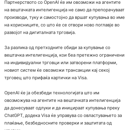
Партнерството со OpenAI ќе им овозможи на агентите
на вештачката интелигенција не само да препорачуваат
производи, туку и самостојно да вршат купувања во име
на корисниците, со што ќе се отвори ново поглавје во
развојот на дигиталната трговија.
За разлика од претходните обиди за купување со
вештачка интелигенција, кои беа претежно ограничени
на индивидуални трговци или затворени платформи,
новиот систем ќе овозможи трансакции кај секој
трговец што прифаќа картички на Visa.
OpenAI ќе ја обезбеди технологијата што им
овозможува на агентите на вештачката интелигенција
да донесуваат одлуки и да иницираат купувања преку
ChatGPT, додека Visa ќе управува со овластувањето за
плаќање, безбедносните проверки и заштитата од