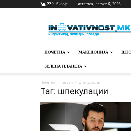
C
22
Skopje
четврток, август 6, 2026
Иновативност
ПОЧЕТНА
МАКЕДОНИЈА
ШТО
ЗЕЛЕНА ПЛАНЕТА
Почетна
Тагови
шпекулации
Таг: шпекулации