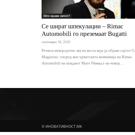
Што прави светот?
Се шират шпекулации – Rimac
Automobili го преземаат Bugatti
септември 18, 2020
Речиси неверојатно звучи веста која ја објави сајтот C
Magazine, според кои хрватската компанија на Rimac
Automobili на младиот Мате Римац е на чекор...
© ИНОВАТИВНОСТ.МК