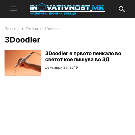
Почетна
Тагови
3Doodler
3Doodler
3Doodler е првото пенкало во
светот кое пишува во 3Д
декември 26, 2019