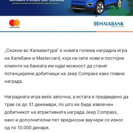
„Скокни во Халквантура“ е новата голема наградна игра
на Халкбанк и Mastercard, која на сите нови и постојни
клиенти на банката им нуди можност да станат
потенцијални добитници на Jeep Compass како главна
награда.
Наградната игра веќе започна, а истата е предвидено да
трае се до 31 декември, по што ќе биде извлечен
добитникот на атрактивната награда Jeep Compass,
како и дополнителни пет вредносни ваучери со износ
од по 10.000 денари.