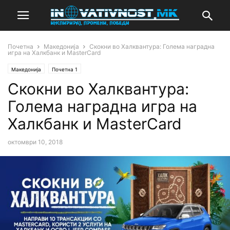
Почетна
Македонија
Скокни во Халквантура: Голема наградна
игра на Халкбанк и MasterCard
Македонија
Почетна 1
Скокни во Халквантура:
Голема наградна игра на
Халкбанк и MasterCard
октомври 10, 2018