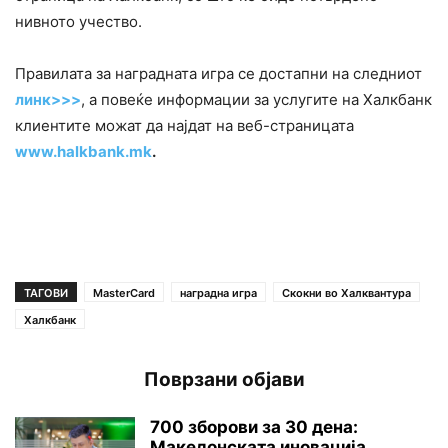
нивното учество.
Правилата за наградната игра се достапни на следниот
линк>>>
, a повеќе информации за услугите на Халкбанк
клиентите можат да најдат на веб-страницата
www.halkbank.mk
.
ТАГОВИ
MasterCard
наградна игра
Скокни во Халквантура
Халкбанк
Поврзани објави
700 зборови за 30 дена:
Македонската иновација