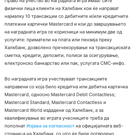
Право на учество во наградната игра имаат сите
физички лица клиенти на Халкбанк кои ќе направат
најмалку 10 трансакции со дебитните и/или кредитните
платежни картички Mastercard и кои до завршувањето
на наградната игра се корисници на минимум две од
услугите: приматели на плата или пензија преку
Халкбанк, дозволено пречекорување на трансакциската
сметка, кредити, депозити, полиси за осигурување,
електронско банкарство или пак, услугата СМС-инфо.
Во наградната игра учествуваат трансакциите
направени со која било кредитна или дебитна картичка
Mastercard, односно Mastercard Debit Contactless;
Mastercard Standard, Mastercard Contactless и
Mastercard World издадени од Халкбанк, а за
квалификување во играта учесниците треба да
пополнат
Изјава за согласност
на официјалната веб-
страница на Халкбанк, со што ќе биде потврдено