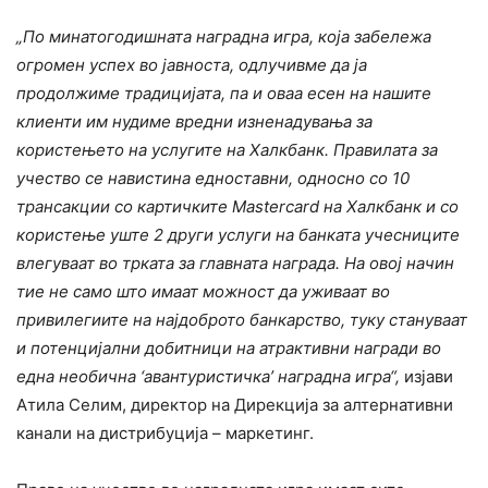
„По минатогодишната наградна игра, која забележа
огромен успех во јавноста, одлучивме да ја
продолжиме традицијата, па и оваа есен на нашите
клиенти им нудиме вредни изненадувања за
користењето на услугите на Халкбанк. Правилата за
учество се навистина едноставни, односно со 10
трансакции со картичките Mastercard на Халкбанк и со
користење уште 2 други услуги на банката учесниците
влегуваат во трката за главната награда. На овој начин
тие не само што имаат можност да уживаат во
привилегиите на најдоброто банкарство, туку стануваат
и потенцијални добитници на атрактивни награди во
една необична ‘авантуристичка’ наградна игра“,
изјави
Атила Селим, директор на Дирекција за алтернативни
канали на дистрибуција – маркетинг.