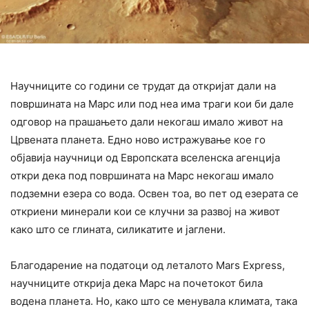
Научниците со години се трудат да откријат дали на
површината на Марс или под неа има траги кои би дале
одговор на прашањето дали некогаш имало живот на
Црвената планета. Едно ново истражување кое го
објавија научници од Европската вселенска агенција
откри дека под површината на Марс некогаш имало
подземни езера со вода. Освен тоа, во пет од езерата се
откриени минерали кои се клучни за развој на живот
како што се глината, силикатите и јаглени.
Благодарение на податоци од леталото Mars Express,
научниците открија дека Марс на почетокот била
водена планета. Но, како што се менувала климата, така