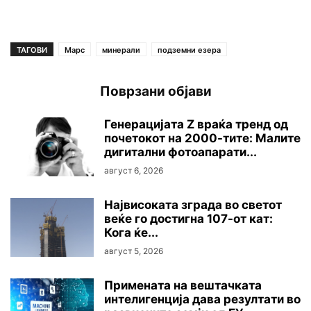
ТАГОВИ
Марс
минерали
подземни езера
Поврзани објави
Генерацијата Z враќа тренд од
почетокот на 2000-тите: Малите
дигитални фотоапарати...
август 6, 2026
Највисоката зграда во светот
веќе го достигна 107-от кат:
Кога ќе...
август 5, 2026
Примената на вештачката
интелигенција дава резултати во