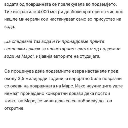
водата од површината се повлекувала во подземјето.
Тие истражиле 4.000 метри длабоки кратери на чие дно
нашле минерали кои настануваат само во присуство на
вода.
„Ја следевме таа вода и ги пронајдовме првите
геолошки докази за планетарниот систем од подземни
води на Марс“,
изјавија авторите на студијата.
Се проценува дека подземните езера настанале пред
околу 3,5 милијарди години, а веројатно биле поврзани
со океан на површината на Марс. Иако научниците уште
немаат пронајдено конкретни докази дека постои
живот на Марс, се чини дека се се поблиску до тоа
откритие.