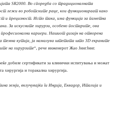
ријата SR2000. Во споредба со традиционалната
дност лежи во роботските раце, кои функционираат како
ост и прецизност. Исто така, има функција за паметна
рака. За искусните хирурзи, особено постарите, ова
 професионални кариери. Нашиот дизајн на отворена
 на темна кутија, ја намалува штетата што 3D екраните
чите на хирурзите
“, рече инженерот Жао ЈингЈинг.
 веќе добиле сертификати за клинички испитувања и можат
шта хирургија и торакална хирургија.
ина земји, вклучувајќи ги Индија, Еквадор, Италија и