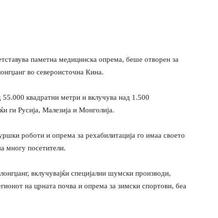
ретставува паметна медицинска опрема, беше отворен за
лонгџанг во североисточна Кина.
55.000 квадратни метри и вклучува над 1.500
ќи ги Русија, Малезија и Монголија.
ршки роботи и опрема за рехабилитација го имаа своето
на многу посетители.
лонгџанг, вклучувајќи специјални шумски производи,
гионот на црната почва и опрема за зимски спортови, беа