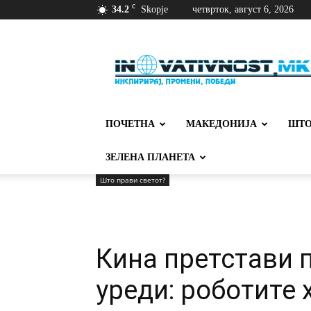
C
34.2
Skopje
четврток, август 6, 2026
Иновативност
ПОЧЕТНА
МАКЕДОНИЈА
ШТО
ЗЕЛЕНА ПЛАНЕТА
Што прави светот?
Кина претстави 
уреди: роботите 