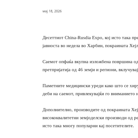
мај 18, 2026
Десеттиот China-Rusdia Expo, кој исто така п
јавноста во недела во Харбин, покраината Хеј
Саемот опфаќа вкупна изложбена површина од 
претпријатија од 46 земји и региони, вклучувај
Паметните медицински уреди како што се хиру
деби на саемот, привлекувајќи го вниманието 
Дополнително, производите од покраината Хеј
висококвалитетни земјоделски производи од ре
исто така многу популарни кај посетителите.