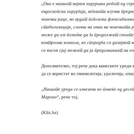
„
Ова е нашиот најнов хируршки робот од се
ендоскопска хирургија, неговата клучна пре
човечки раце, но нудат поголема флексибилн
стабилизација, слична на онаа на човечката 
може да им помогне да ги продолжат своите
контролна конзола, во споредба со дизајнот
со висок сјај можат да ја предизвикаат на о
Дополнително, тој рече дека кинеските уреди
да се користат во гинекологија, урологија, оп
„
Нашите уреди се извезени во повеќе од десет
Мароко
“, рече тој.
(Klix.ba)