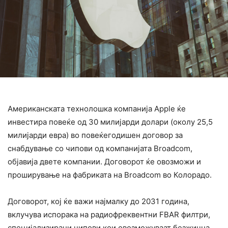
Американската технолошка компанија Apple ќе
инвестира повеќе од 30 милијарди долари (околу 25,5
милијарди евра) во повеќегодишен договор за
снабдување со чипови од компанијата Broadcom,
објавија двете компании. Договорот ќе овозможи и
проширување на фабриката на Broadcom во Колорадо.
Договорот, кој ќе важи најмалку до 2031 година,
вклучува испорака на радиофреквентни FBAR филтри,
специјализирани чипови кои овозможуваат безжична