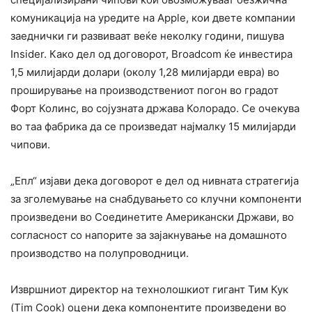
комуникација на уредите на Apple, кои двете компании
заеднички ги развиваат веќе неколку години, пишува
Insider. Како дел од договорот, Broadcom ќе инвестира
1,5 милијарди долари (околу 1,28 милијарди евра) во
проширување на производствениот погон во градот
Форт Колинс, во сојузната држава Колорадо. Се очекува
во таа фабрика да се произведат најмалку 15 милијарди
чипови.
„Епл“ изјави дека договорот е дел од нивната стратегија
за зголемување на снабдувањето со клучни компоненти
произведени во Соединетите Американски Држави, во
согласност со напорите за зајакнување на домашното
производство на полупроводници.
Извршниот директор на технолошкиот гигант Тим ​​Кук
(Tim Cook) оцени дека компонентите произведени во