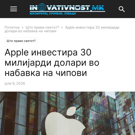
Почетна
Што прави светот?
Apple инвестира 30 милијарди
долари во набавка на чипови
Што прави светот?
Apple инвестира 30
милијарди долари во
набавка на чипови
јули 9, 2026