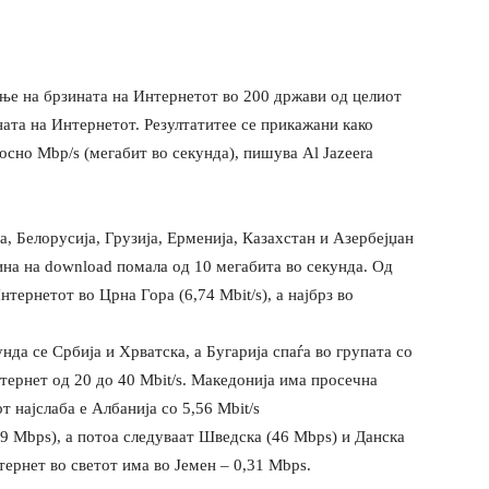
ање на брзината на Интернетот во 200 држави од целиот
ната на Интернетот. Резултатитее се прикажани како
сно Mbp/s (мегабит во секунда), пишува Al Jazeera
а, Белорусија, Грузија, Ерменија, Казахстан и Азербејџан
ина на download помала од 10 мегабита во секунда. Од
нтернетот во Црна Гора (6,74 Mbit/s), а најбрз во
нда се Србија и Хрватска, а Бугарија спаѓа во групата со
нтернет од 20 до 40 Mbit/s. Македонија има просечна
т најслаба е Албанија со 5,56 Mbit/s
9 Mbps), а потоа следуваат Шведска (46 Mbps) и Данска
тернет во светот има во Јемен – 0,31 Mbps.