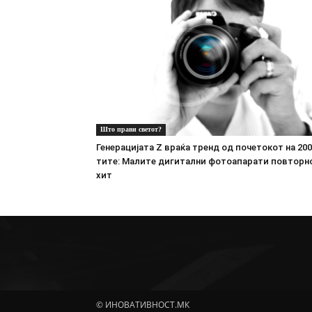
Што прави светот?
Генерацијата Z враќа тренд од почетокот на 200
тите: Малите дигитални фотоапарати повторн
хит
© ИНОВАТИВНОСТ.МК