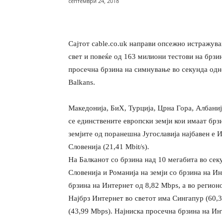
септември 24, 2018
Сајтот cable.co.uk направи опсежно истражув
свет и повеќе од 163 милиони тестови на брзи
просечна брзина на симнување во секунда одно
Вalkans.
Македонија, БиХ, Турција, Црна Гора, Албаниј
се единствените европски земји кои имаат брз
земјите од поранешна Југославија најбавен е И
Словенија (21,41 Mbit/ѕ).
На Балканот со брзина над 10 мегабита во секу
Словенија и Романија на земји со брзина на И
брзина на Интернет од 8,82 Mbps, а во регионо
Најбрз Интернет во светот има Сингапур (60,3
(43,99 Mbps). Најниска просечна брзина на Ин