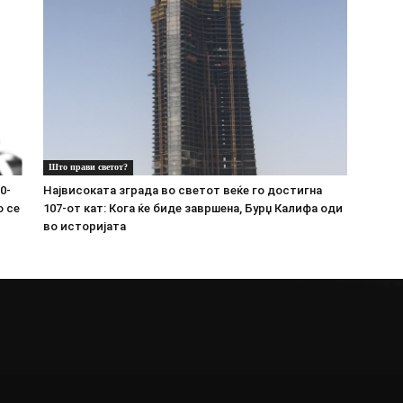
Што прави светот?
0-
Највисоката зграда во светот веќе го достигна
о се
107-от кат: Кога ќе биде завршена, Бурџ Калифа оди
во историјата