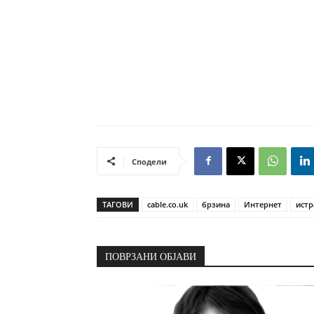
Сподели
ТАГОВИ
cable.co.uk
брзина
Интернет
ист
ПОВРЗАНИ ОБЈАВИ