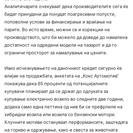
Аналитичарите очекуваат дека производителите сега ќе
бидат принудени да понудат поагресивни попусти,
поповолни услови за финансирање и враќање на
парите. Во исто време, можни се и корекции на
производството, што би можело да доведе до намалена
достапност на одредени модели на пазарот и да го
ограничи просторот за намалување на цените.
Иако исчезнувањето на даночниот кредит сигурно ќе
влијае на продажбата, анкетата на „Кокс ​​Аутомотив“
покажува дека 65 проценти од потенцијалните
купувачи планираат да се држат до одлуката за
купување електрично возило во следните две години,
додека само една петтина од нив би се префрлиле на
хибридни возила или возила со бензински мотори.
Клучните мотиви остануваат перформансите, заштедата
на гориво и одржување, како и свеста за животната