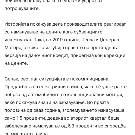
неизвесно колку ова ќе го ублажи ударот за
потрошувачите.
Историјата покажува дека производителите реагираат
со намалување на цените кога субвенциите
исчезнуваат. Така, во 2019 година, Тесла и Џенерал
Моторс, откако го изгубија правото на претходната
верзија на даночниот кредит, прибегнаа кон корекции
на цените.
Сепак, овој пат ситуацијата е покомплицирана.
Продажбата на електрични возила, иако сè уште расте
побрзо од автомобилите со конвенционални мотори,
веќе покажува знаци на забавување. Во првата
половина од оваа година, зголемувањето изнесуваше
само 1,5 проценти, додека во вториот квартал беше
забележано намалување од 6,3 проценти во споредба
со минатата година.