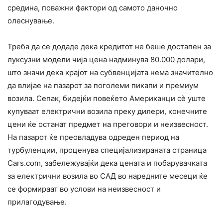
средина, поважни фактори од самото даночно
олеснување.
Треба да се додаде дека кредитот не беше достапен за
луксузни модели чија цена надминува 80.000 долари,
што значи дека крајот на субвенцијата нема значително
да влијае на пазарот за поголеми пикапи и премиум
возила. Сепак, бидејќи повеќето Американци сè уште
купуваат електрични возила преку дилери, конечните
цени ќе останат предмет на преговори и неизвесност.
На пазарот ќе преовладува одреден период на
турбуленции, проценува специјализираната страница
Cars.com, забележувајќи дека цената и побарувачката
за електрични возила во САД во наредните месеци ќе
се формираат во услови на неизвесност и
прилагодување.