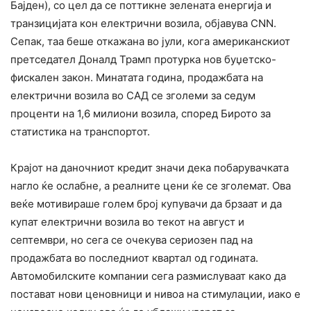
Бајден), со цел да се поттикне зелената енергија и
транзицијата кон електрични возила, објавува CNN.
Сепак, таа беше откажана во јули, кога американскиот
претседател Доналд Трамп протурка нов буџетско-
фискален закон. Минатата година, продажбата на
електрични возила во САД се зголеми за седум
проценти на 1,6 милиони возила, според Бирото за
статистика на транспортот.
Крајот на даночниот кредит значи дека побарувачката
нагло ќе ослабне, а реалните цени ќе се зголемат. Ова
веќе мотивираше голем број купувачи да брзаат и да
купат електрични возила во текот на август и
септември, но сега се очекува сериозен пад на
продажбата во последниот квартал од годината.
Автомобилските компании сега размислуваат како да
постават нови ценовници и нивоа на стимулации, иако е