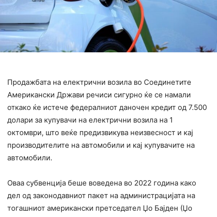
Продажбата на електрични возила во Соединетите
Американски Држави речиси сигурно ќе се намали
откако ќе истече федералниот даночен кредит од 7.500
долари за купувачи на електрични возила на 1
октомври, што веќе предизвикува неизвесност и кај
производителите на автомобили и кај купувачите на
автомобили.
Оваа субвенција беше воведена во 2022 година како
дел од законодавниот пакет на администрацијата на
тогашниот американски претседател Џо Бајден (Џо