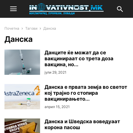
Почетна
Тагови
Данска
Данска
Данците ќе можат да се
вакцинираат со трета доза
вакцина, но...
јули 29, 2021
Данска е првата земја во светот
кој трајно го стопира
вакцинирањето...
април 15, 2021
Данска и Шведска воведуаат
корона пасош