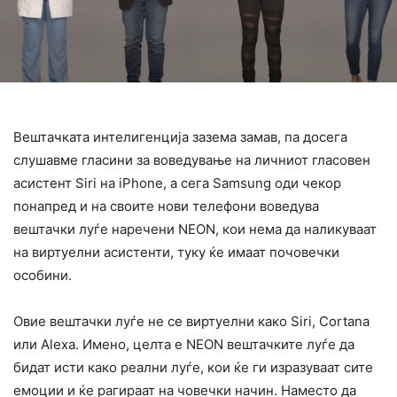
Вештачката интелигенција зазема замав, па досега
слушавме гласини за воведување на личниот гласовен
асистент Siri на iPhone, а сега Samsung оди чекор
понапред и на своите нови телефони воведува
вештачки луѓе наречени NEON, кои нема да наликуваат
на виртуелни асистенти, туку ќе имаат почовечки
особини.
Овие вештачки луѓе не се виртуелни како Siri, Cortanа
или Alexа. Имено, целта е NEON вештачките луѓе да
бидат исти како реални луѓе, кои ќе ги изразуваат сите
емоции и ќе рагираат на човечки начин. Наместо да