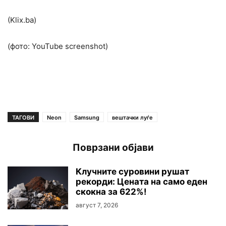
(Klix.ba)
(фото: YouTube screenshot)
ТАГОВИ
Neon
Samsung
вештачки луѓе
Поврзани објави
Клучните суровини рушaт
рекорди: Цената на само еден
скокна за 622%!
август 7, 2026