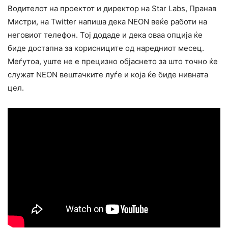
Водителот на проектот и директор на Star Labs, Пранав
Мистри, на Twitter напиша дека NEON веќе работи на
неговиот телефон. Тој додаде и дека оваа опција ќе
биде достапна за корисниците од наредниот месец.
Меѓутоа, уште не е прецизно објаснето за што точно ќе
служат NEON вештачките луѓе и која ќе биде нивната
цел.