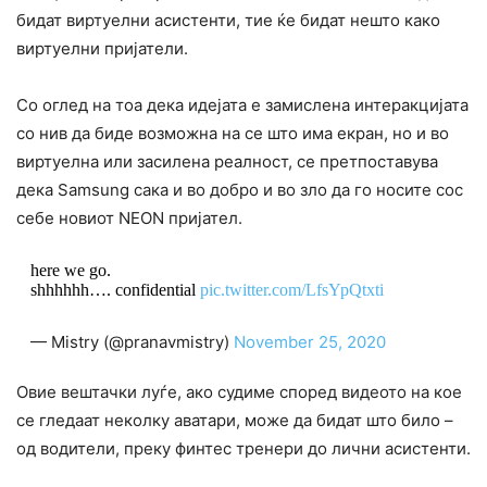
бидат виртуелни асистенти, тие ќе бидат нешто како
виртуелни пријатели.
Со оглед на тоа дека идејата е замислена интеракцијата
со нив да биде возможна на се што има екран, но и во
виртуелна или засилена реалност, се претпоставува
дека Samsung сака и во добро и во зло да го носите сос
себе новиот NEON пријател.
here we go.
shhhhhh…. confidential
pic.twitter.com/LfsYpQtxti
— Mistry (@pranavmistry)
November 25, 2020
Овие вештачки луѓе, ако судиме според видеото на кое
се гледаат неколку аватари, може да бидат што било –
од водители, преку финтес тренери до лични асистенти.